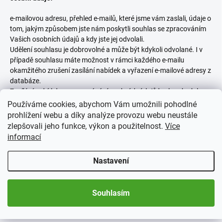
e-mailovou adresu, přehled e-mailů, které jsme vám zaslali, údaje o
tom, jakým způsobem jste nám poskytli souhlas se zpracováním
Vašich osobních údajů a kdy jste jej odvolali.
Udělení souhlasu je dobrovolné a může být kdykoli odvolané. I v
případě souhlasu máte možnost v rámci každého e-mailu
okamžitého zrušení zasílání nabídek a vyřazení e-mailové adresy z
databáze.
Zasílání nabídek a zpracovávání osobních údajů budou do doby
odvolání uděleného souhlasu.
Používáme cookies, abychom Vám umožnili pohodlné
prohlížení webu a díky analýze provozu webu neustále
Komu budeme Vaše údaje předávat?
zlepšovali jeho funkce, výkon a použitelnost.
Více
informací
Osobní údaje společnost
SBĚRATEL 365 s.r.o. zpracovává sama,
v případě, kdy je objednané zboží na základě žádosti zákazníka
Nastavení
doručováno na adresu uvedenou v objednávce, předává je
dopravní společnosti PPL nebo poštovním doručovatelům.
Souhlasím
K vaším osobním údajům mohou získat přístup v určitém rozsahu
provozovatelé našich IT systémů SHOPTET s.r.o. Dvořeckého
628/8, 169 00 Praha 6 IČ: 28935675