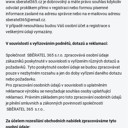
www.sberatel365.cz je dobrovolný a máte právo souhlas kdykoliv
odvolat proklikem přímo v registraci nebo formou písemné
informace zaslané na adresu správce nebo na e-mailovou adresu
sberatel365@email.cz.
V případě nesouhlasu budou Váš osobní účet a registrace s
veškerými údaji vymazány.
V souvislostí s vyřizováním podnětů, dotazů a reklamací:
Společnost SBĚRATEL 365 s.r.o. zpracovává osobní údaje
zákazníků poskytnuté v souvislosti s vyřízením různých dotazů a
požadavků. Tyto poskytnuté osobní údaje se budou zpracovávat
pouze v nezbytném rozsahu a jen do doby vyřízení daného dotazu
nebo požadavku.
Pro zpracování osobních údajů v souvislosti s uplatněním
reklamace výrobku se nevyžaduje souhlas osoby uplatňující
reklamaci. Právním základem pro toto zpracování osobních údajů
je plnění smluvních a zákonných povinností společnosti
SBĚRATEL 365 s.r.o..
Za účelem rozesílání obchodních nabídek zpracováváme tyto
osobní údaje: