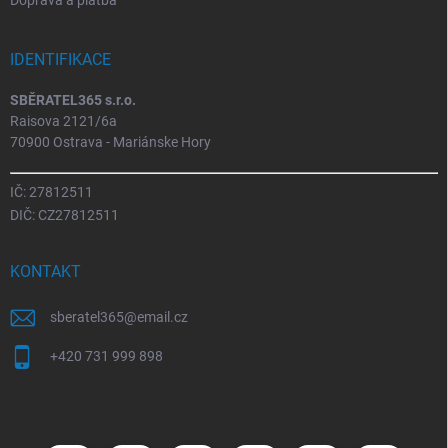
Doprava a platba
IDENTIFIKACE
SBĚRATEL365 s.r.o.
Raisova 2121/6a
70900 Ostrava - Mariánske Hory
IČ: 27812511
DIČ: CZ27812511
KONTAKT
sberatel365
@
email.cz
+420 731 999 898