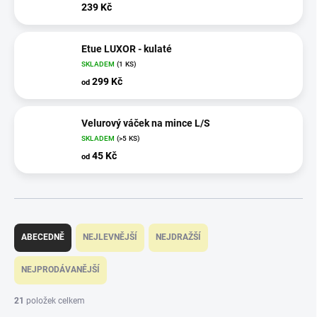
239 Kč
Etue LUXOR - kulaté
SKLADEM
(1 KS)
299 Kč
od
Velurový váček na mince L/S
SKLADEM
(>5 KS)
45 Kč
od
Ř
a
ABECEDNĚ
NEJLEVNĚJŠÍ
NEJDRAŽŠÍ
z
e
NEJPRODÁVANĚJŠÍ
n
í
21
položek celkem
p