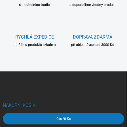
k
í
s dlouholetou tradicí
a doporučíme vhodný produkt
y
v
ý
p
i
s
RYCHLÁ EXPEDICE
DOPRAVA ZDARMA
u
do 24h u produktů skladem
při objednávce nad 3000 Kč
Z
á
p
a
t
í
NÁKUPNÍ KOŠÍK
0
ks /
0 Kč