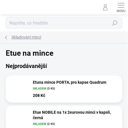
Přejít
na
obsah
Hledat
Skladování mincí
Etue na mince
Nejprodávanější
Etuna mince PORTA, pro kapse Quadrum
SKLADEM
(3 KS)
208 Kč
Etue NOBILE na 1x 2eurovou minci v kapsli,
černá
SKLADEM
(2 KS)