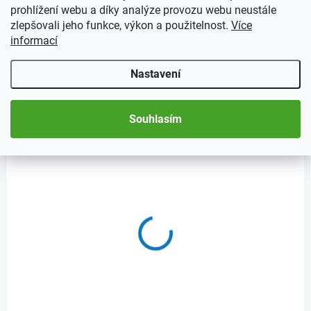
prohlížení webu a díky analýze provozu webu neustále
Etue NOBILE na mince
Etue NOBILE na mince
zlepšovali jeho funkce, výkon a použitelnost.
Více
v bublinkách
v bublinkách
informací
QUADRUM, černé
QUADRUM, červené
166 Kč
od
166 Kč
Nastavení
Detail
Do košíku
Souhlasím
Pouzdra na mince v
Pouzdro na minci v bublince
bublinkách QUADRUM s
QUADRUM, červené.
různým počtem kapes na
mince.