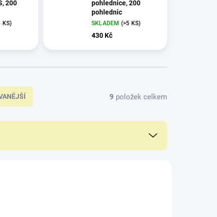
, 200
pohlednice, 200
pohlednic
5 KS)
SKLADEM
(>5 KS)
430 Kč
9
položek celkem
VANĚJŠÍ
347771
342620