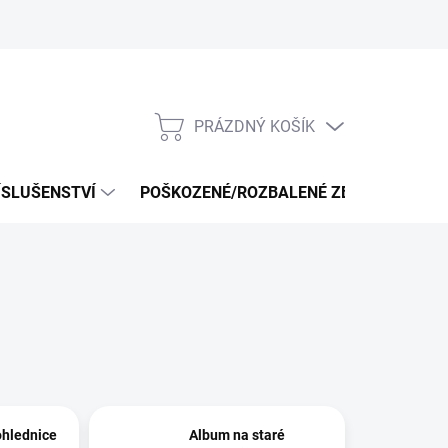
PRÁZDNÝ KOŠÍK
NÁKUPNÍ
KOŠÍK
ÍSLUŠENSTVÍ
POŠKOZENÉ/ROZBALENÉ ZBOŽÍ - VÝPRO
ohlednice
Album na staré