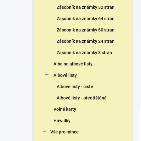
n
Zásobník na známky 32 stran
í
p
Zásobník na známky 64 stran
a
n
Zásobník na známky 60 stran
e
Zásobník na známky 24 stran
l
Zásobník na známky 8 stran
Alba na albové listy
Albové listy
Albové listy - čisté
Albové listy - předtištěné
Volné karty
Hawidky
Vše pro mince