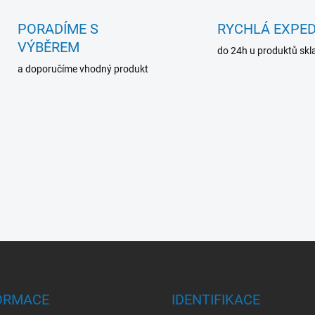
á
d
PORADÍME S
RYCHLÁ EXPED
a
VÝBĚREM
c
do 24h u produktů sk
í
a doporučíme vhodný produkt
p
r
v
k
y
v
ý
p
i
s
u
ORMACE
IDENTIFIKACE