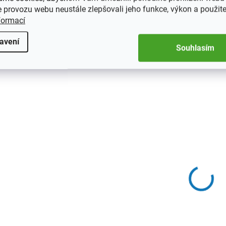
 provozu webu neustále zlepšovali jeho funkce, výkon a použite
formací
342621
avení
Souhlasím
S
SKLADEM
(>5 KS)
Album na pohledn
Album na pohlednice
200 pohlednic
POSTKARTEN, 600
458 Kč
od
pohlednic
1 032 Kč
D