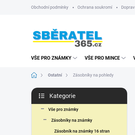
Přejít
Obchodní podmínky
Ochrana soukromí
Doprav
na
obsah
VŠE PRO ZNÁMKY
VŠE PRO MINCE
Domů
Ostatní
Zásobníky na pohledy
P
Kategorie
o
Přeskočit
s
kategorie
t
Vše pro známky
r
Zásobníky na známky
a
n
Zásobník na známky 16 stran