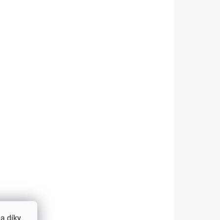
2 TÝDNY
SKLADEM
(>5 KS)
ice
Album na pohlednice
POSTKARTEN, 200
pohlednic
430 Kč
Do košíku
 50
Zásobník na pohledy s 50
 k
pevně vázanými fóliemi k
uložení 200 pohlednic.
a díky