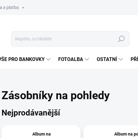
a a platba
Hledat
VŠE PRO BANKOVKY
FOTOALBA
OSTATNÍ
PŘ
Zásobníky na pohledy
Nejprodávanější
Album na
Album na p