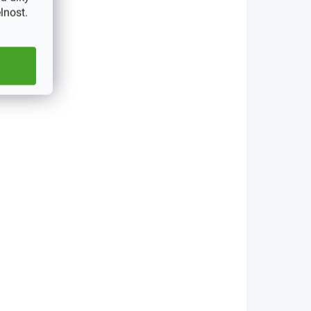
lnost.
330178
345088
KLADEM
NA CESTĚ
(>5 KS)
(>5 KS)
ice,
Album na pohlednice,
400 pohlednic
974 Kč
etail
Do košíku