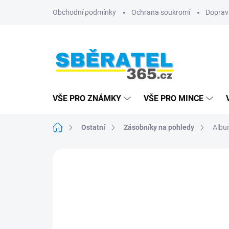
Přejít
Obchodní podmínky
Ochrana soukromí
Doprav
na
obsah
VŠE PRO ZNÁMKY
VŠE PRO MINCE
Domů
Ostatní
Zásobníky na pohledy
Albu
ZNAČKA:
LEUCHTTURM