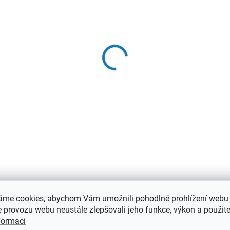
−
+
Zásobník na pohledy s 50 pe
DETAILNÍ INFORMACE
áme cookies, abychom Vám umožnili pohodlné prohlížení webu 
 provozu webu neustále zlepšovali jeho funkce, výkon a použite
formací
PORADÍME S
RYCHLÁ EXPED