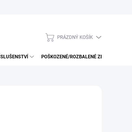
PRÁZDNÝ KOŠÍK
NÁKUPNÍ
KOŠÍK
ÍSLUŠENSTVÍ
POŠKOZENÉ/ROZBALENÉ ZBOŽÍ - VÝPRO
026