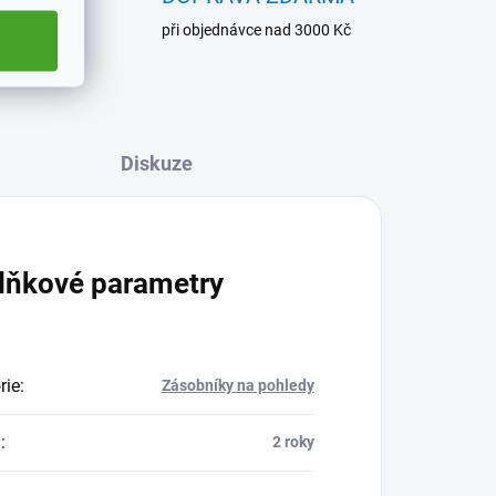
ladem
při objednávce nad 3000 Kč
Diskuze
lňkové parametry
rie
:
Zásobníky na pohledy
a
:
2 roky