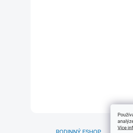
Použív
analýze
Více in
RODINNÝ ESHOP