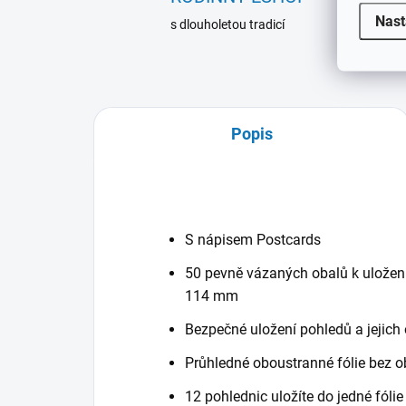
Nast
s dlouholetou tradicí
Popis
S nápisem Postcards
50 pevně vázaných obalů k uložen
114 mm
Bezpečné uložení pohledů a jejich
Průhledné oboustranné fólie bez 
12 pohlednic uložíte do jedné fóli