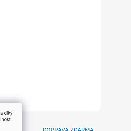
Přidat do košíku
vně vázanými fóliemi k uložení 600 pohlednic.
ZEPTAT SE
a díky
lnost.
ICE
DOPRAVA ZDARMA