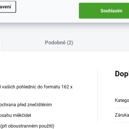
VÝBĚREM
avení
do 24h u produktů sk
Souhlasím
a doporučíme vhodný produkt
Podobné (2)
Dop
í vašich pohlednic do formátu 162 x
Katego
 ochrana před znečištěním
Záruk
obsahu měkčidel
e (při oboustranném použití)