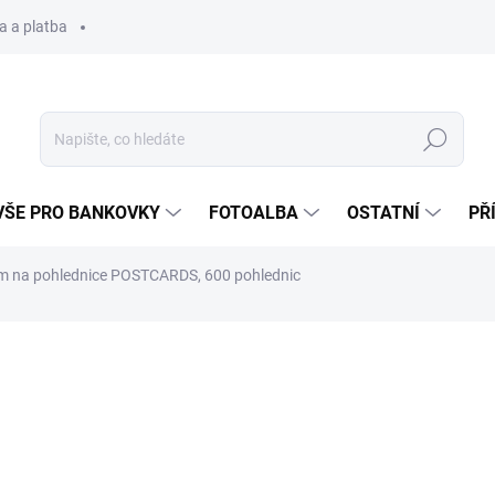
a a platba
Hledat
VŠE PRO BANKOVKY
FOTOALBA
OSTATNÍ
PŘ
m na pohlednice POSTCARDS, 600 pohlednic
1 032 Kč
Měrná
2 TÝDNY
cena:
MŮŽEME DORUČIT DO:
11.8.2