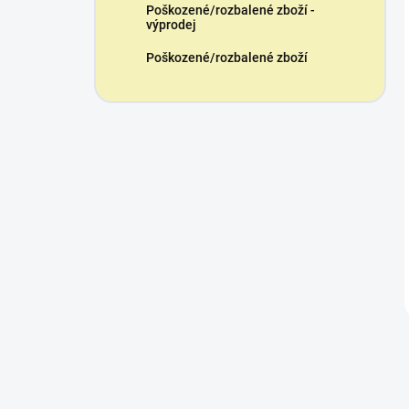
Poškozené/rozbalené zboží -
výprodej
Poškozené/rozbalené zboží