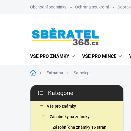
Přejít
Obchodní podmínky
Ochrana soukromí
Doprav
na
obsah
VŠE PRO ZNÁMKY
VŠE PRO MINCE
Domů
Fotoalba
Samolepící
P
Kategorie
o
Přeskočit
s
kategorie
t
Vše pro známky
r
Zásobníky na známky
a
n
Zásobník na známky 16 stran