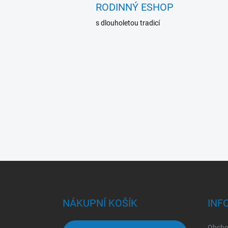
RODINNÝ ESHOP
s dlouholetou tradicí
Z
á
p
a
NÁKUPNÍ KOŠÍK
INF
t
í
Obcho