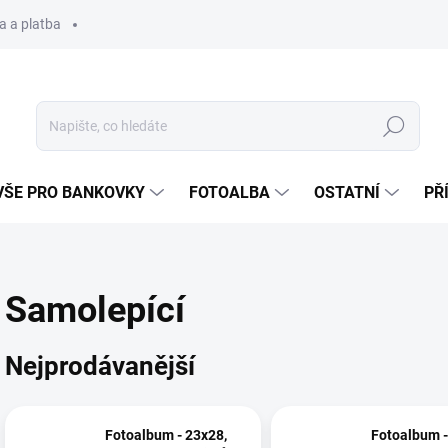
a a platba
Hledat
VŠE PRO BANKOVKY
FOTOALBA
OSTATNÍ
PŘ
Samolepící
Nejprodávanější
Fotoalbum - 23x28,
Fotoalbum -