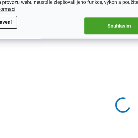
 provozu webu neustále zlepšovali jeho funkce, výkon a použite
formací
avení
DRSSEA201
DRS3
Souhlasím
SKLADEM
S
(3 KS)
Fotoalbum - 23x28,
Fotoalbum - 23x2
samolepící, 20 listů -
samolepící, 30 lis
season
BABY
139 Kč
159 Kč
Detail
D