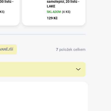
30 listů -
samolepící, 20 listů -
LAKE
 KS)
SKLADEM
(4 KS)
129 Kč
7
položek celkem
VANĚJŠÍ
0BEAR1
DRSLAKE201