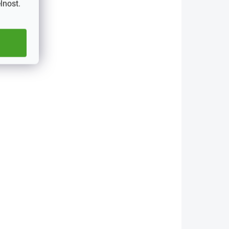
lnost.
0BABY3
DRS30BEA1
KLADEM
SKLADEM
(5 KS)
(4 KS)
8,
Fotoalbum - 23x28,
tů -
samolepící, 30 listů -
BEACH
149 Kč
etail
Detail