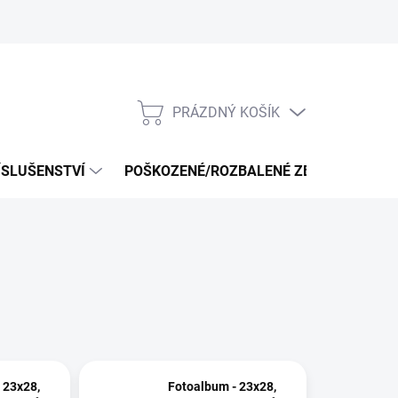
PRÁZDNÝ KOŠÍK
NÁKUPNÍ
KOŠÍK
ÍSLUŠENSTVÍ
POŠKOZENÉ/ROZBALENÉ ZBOŽÍ - VÝPRO
 23x28,
Fotoalbum - 23x28,