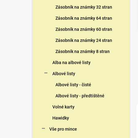
n
Zásobník na známky 32 stran
í
p
Zásobník na známky 64 stran
a
n
Zásobník na známky 60 stran
e
Zásobník na známky 24 stran
l
Zásobník na známky 8 stran
Alba na albové listy
Albové listy
Albové listy - čisté
Albové listy - předtištěné
Volné karty
Hawidky
Vše pro mince