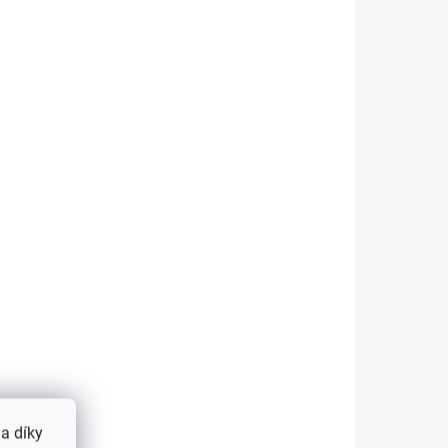
KLADEM
SKLADEM
(5 KS)
(4 KS)
8,
Fotoalbum - 23x28,
tů -
samolepící, 20 listů -
LAKE
129 Kč
etail
Detail
20
Rozměry listů : 23x28 20
í listy
listů/40 stran Samolepící listy
 Bílé
Vázané pevnou spirálou.
ný obal
Tvrdý laminovaný obal s
motivem krajinářské
a díky
fotokoláže