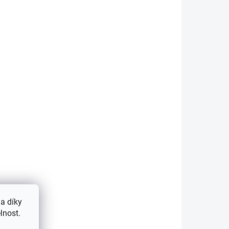
ebo i
344223
344222
KLADEM
SKLADEM
(1 KS)
(2 KS)
BRA
Digitální váha LIBRA
a díky
MINI
lnost.