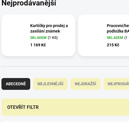
Nejprodávanější
Kartičky pro prodej a
Pracovní/he
zasílání známek
podložka B
SKLADEM
(1 KS)
SKLADEM
(1
1 169 Kč
215 Kč
Ř
a
ABECEDNĚ
NEJLEVNĚJŠÍ
NEJDRAŽŠÍ
NEJPRODÁ
z
e
n
í
OTEVŘÍT FILTR
p
r
V
o