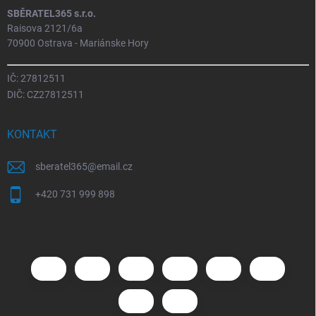
SBĚRATEL365 s.r.o.
Raisova 2121/6a
70900 Ostrava - Mariánske Hory
IČ: 27812511
DIČ: CZ27812511
KONTAKT
sberatel365
@
email.cz
+420 731 999 898