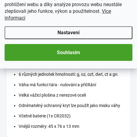
prohlížení webu a díky analýze provozu webu neustále
zlepšovali jeho funkce, výkon a použitelnost.
Více
informací
Kapesní mincovní váha od německého výrobce Leuchtturm
Nastavení
Rozsah vážení: 0,01 až 100 g
Tolerance měření: +/- 0,03 g
Souhlasím
Osvětlený LCD displej s automatickým vypnutím po 60
sekundách pro úsporu baterie
6 různých jednotek hmotnosti: g, oz, ozt, dwt, ct a gn.
Váha má funkci tára - nulování a přičítání
Velká vážicí plošina z nerezové oceli
Odnímatelný ochranný kryt lze použít jako misku váhy
Včetně baterie (1x CR2032)
Vnější rozměry: 45 x 76 x 13 mm