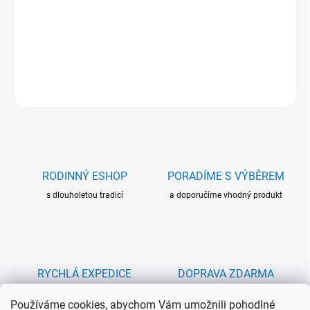
Praktická digitální váha na mince s rozsahem vážení 0,01 až 100
g.
DETAILNÍ INFORMACE
ZEPTAT SE
RODINNÝ ESHOP
PORADÍME S VÝBĚREM
s dlouholetou tradicí
a doporučíme vhodný produkt
RYCHLÁ EXPEDICE
DOPRAVA ZDARMA
do 24h u produktů skladem
při objednávce nad 3000 Kč
Používáme cookies, abychom Vám umožnili pohodlné