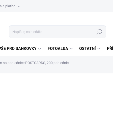
a a platba
Hledat
VŠE PRO BANKOVKY
FOTOALBA
OSTATNÍ
PŘ
m na pohlednice POSTCARDS, 200 pohlednic
430 Kč
Měrná
SKLADEM
(>5 KS)
cena: