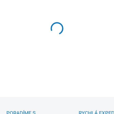
−
+
Zásobník na pohledy s 50 pe
DETAILNÍ INFORMACE
PORADÍME S
RYCHLÁ EXPED