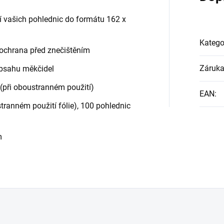
í vašich pohlednic do formátu 162 x
Katego
 ochrana před znečištěním
Záruk
obsahu měkčidel
 (při oboustranném použití)
EAN
:
tranném použití fólie), 100 pohlednic
m