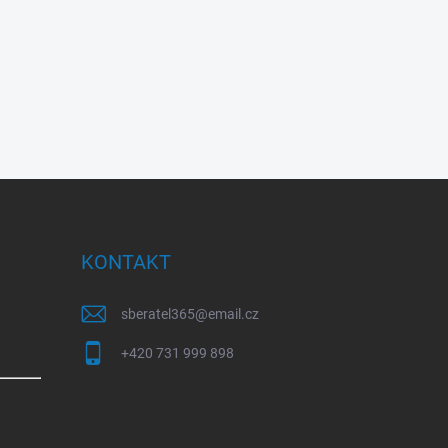
KONTAKT
sberatel365
@
email.cz
+420 731 999 898