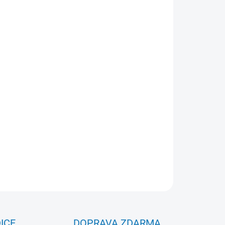
Přidat do košíku
vně vázanými fóliemi k uložení 200 pohlednic.
ZEPTAT SE
ICE
DOPRAVA ZDARMA