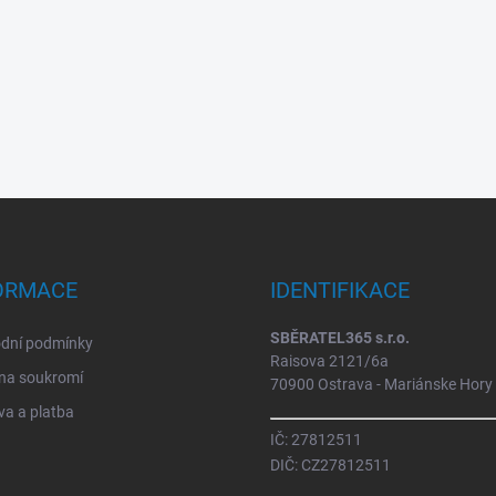
ORMACE
IDENTIFIKACE
SBĚRATEL365 s.r.o.
dní podmínky
Raisova 2121/6a
na soukromí
70900 Ostrava - Mariánske Hory
a a platba
IČ: 27812511
DIČ: CZ27812511