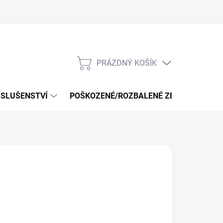
PRÁZDNÝ KOŠÍK
NÁKUPNÍ
KOŠÍK
ÍSLUŠENSTVÍ
POŠKOZENÉ/ROZBALENÉ ZBOŽÍ - VÝPRO