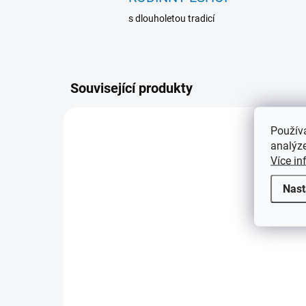
s dlouholetou tradicí
Související produkty
Použív
DRSOCT301
analýze
Více in
Nast
SKLADEM
(2 KS)
Fotoalbum - 23x28,
samolepící, 30 listů -