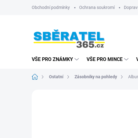
Přejít
Obchodní podmínky
Ochrana soukromí
Doprav
na
obsah
VŠE PRO ZNÁMKY
VŠE PRO MINCE
Domů
Ostatní
Zásobníky na pohledy
Albu
ZNAČKA:
LEUCHTTURM