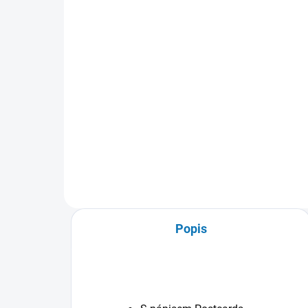
horská příroda
149 Kč
Detail
Rozměry listů : 23x28 30 listů/60
stran Samolepící listy Vázané
pevnou černou spirálou. Tvrdý
laminovaný obal s motivem
krajinářské fotokoláže
Popis