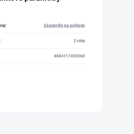
rie
:
Zásobníky na pohledy
a
:
2 roky
4004117455360