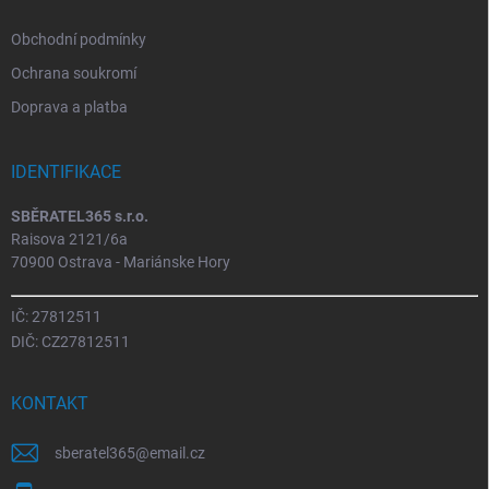
Obchodní podmínky
Ochrana soukromí
Doprava a platba
IDENTIFIKACE
SBĚRATEL365 s.r.o.
Raisova 2121/6a
70900 Ostrava - Mariánske Hory
IČ: 27812511
DIČ: CZ27812511
KONTAKT
sberatel365
@
email.cz