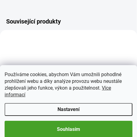
Související produkty
Používáme cookies, abychom Vám umožnili pohodlné
prohlížení webu a díky analýze provozu webu neustále
SKLADEM
SKLADEM
zlepšovali jeho funkce, výkon a použitelnost.
Více
(2 KS)
(4 KS)
informací
Ochranné kazety k
Volné albové listy
albovým deskám
GRANDE, formát A4, 40
Nastavení
EXCELENT
listů
478 Kč
478 Kč
Souhlasím
Detail
Detail