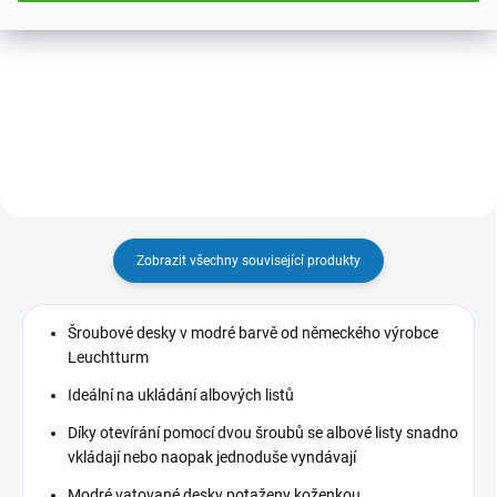
Ochranné kazety k albovým
Neutrální listy do alba ve formátu
deskám EXCELENT v různých
A4 (210 x 297 mm) z kartonu pro
barevných variantách.
sběratele, kteří svá alba chtějí
tvořit na počítači.
Zobrazit všechny související produkty
Šroubové desky v modré barvě od německého výrobce
Leuchtturm
Ideální na ukládání albových listů
Díky otevírání pomocí dvou šroubů se albové listy snadno
vkládají nebo naopak jednoduše vyndávají
Modré vatované desky potaženy koženkou