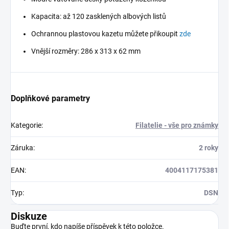
Kapacita: až 120 zasklených albových listů
Ochrannou plastovou kazetu můžete přikoupit
zde
Vnější rozměry: 286 x 313 x 62 mm
Doplňkové parametry
Kategorie
:
Filatelie - vše pro známky
Záruka
:
2 roky
EAN
:
4004117175381
Typ
:
DSN
Diskuze
Buďte první, kdo napíše příspěvek k této položce.