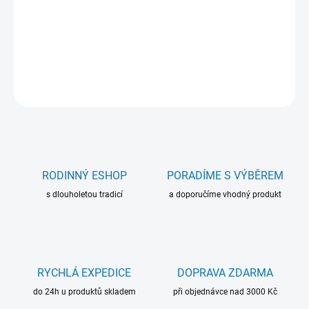
Šroubové desky k uspořádání Vašich albových listů v modré
barvě.
DETAILNÍ INFORMACE
ZEPTAT SE
RODINNÝ ESHOP
PORADÍME S VÝBĚREM
s dlouholetou tradicí
a doporučíme vhodný produkt
RYCHLÁ EXPEDICE
DOPRAVA ZDARMA
do 24h u produktů skladem
při objednávce nad 3000 Kč