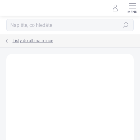
Přejít
na
obsah
Hledat
Listy do alb na mince
ZNAČKA:
LEUCHTTURM