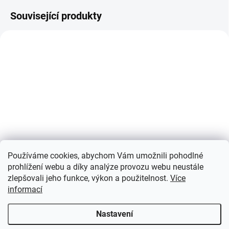
Související produkty
SKLADEM
SKLADEM
(2 KS)
(1 KS)
Bublinky na mince
Bublinky na mince
QUADRUM, 10 ks
QUADRUM, 100 ks
Používáme cookies, abychom Vám umožnili pohodlné
prohlížení webu a díky analýze provozu webu neustále
150 Kč
1 135 Kč
zlepšovali jeho funkce, výkon a použitelnost.
Více
Detail
Detail
informací
Čtvercové bublinky na mince od
Čtvercové bublinky na mince od
Nastavení
14 do 41 mm.
14 do 41 mm.