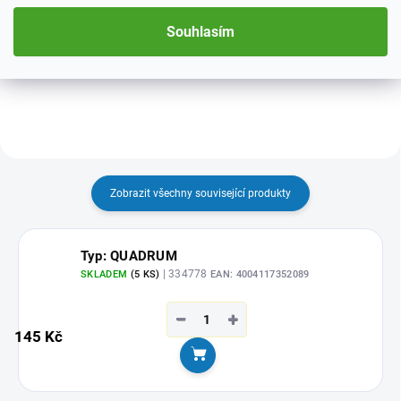
Souhlasím
Zobrazit všechny související produkty
Typ: QUADRUM
| 334778
SKLADEM
(5 KS)
EAN:
4004117352089
−
+
145 Kč
Do košíku