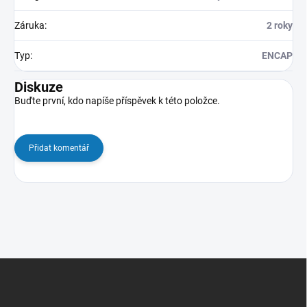
Záruka
:
2 roky
Typ
:
ENCAP
Diskuze
Buďte první, kdo napíše příspěvek k této položce.
Přidat komentář
Z
á
p