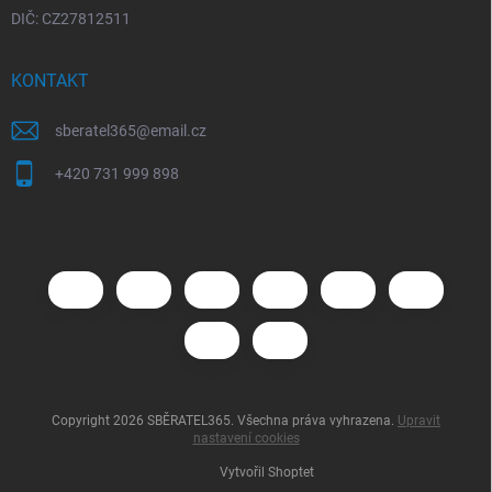
DIČ: CZ27812511
KONTAKT
sberatel365
@
email.cz
+420 731 999 898
Copyright 2026
SBĚRATEL365
. Všechna práva vyhrazena.
Upravit
nastavení cookies
Vytvořil Shoptet