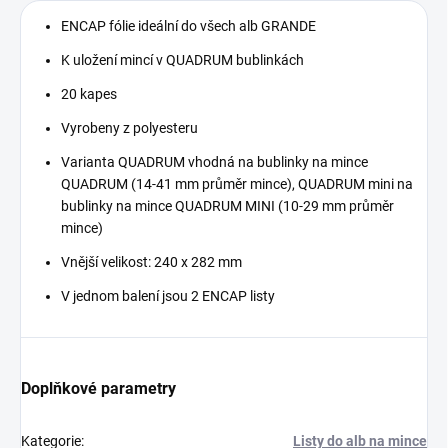
ENCAP fólie ideální do všech alb GRANDE
K uložení mincí v QUADRUM bublinkách
20 kapes
Vyrobeny z polyesteru
Varianta QUADRUM vhodná na bublinky na mince
QUADRUM (14-41 mm průměr mince), QUADRUM mini na
bublinky na mince QUADRUM MINI (10-29 mm průměr
mince)
Vnější velikost: 240 x 282 mm
V jednom balení jsou 2 ENCAP listy
Doplňkové parametry
Kategorie
:
Listy do alb na mince