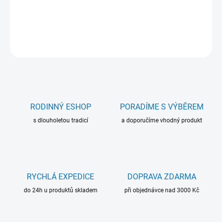
kapsami.
DETAILNÍ INFORMACE
ZEPTAT SE
RODINNÝ ESHOP
PORADÍME S VÝBĚREM
s dlouholetou tradicí
a doporučíme vhodný produkt
RYCHLÁ EXPEDICE
DOPRAVA ZDARMA
do 24h u produktů skladem
při objednávce nad 3000 Kč