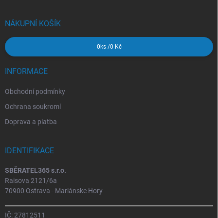
a
t
í
NÁKUPNÍ KOŠÍK
0
ks /
0 Kč
INFORMACE
Obchodní podmínky
Ochrana soukromí
Doprava a platba
IDENTIFIKACE
SBĚRATEL365 s.r.o.
Raisova 2121/6a
70900 Ostrava - Mariánske Hory
IČ: 27812511