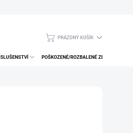
PRÁZDNÝ KOŠÍK
NÁKUPNÍ
KOŠÍK
ÍSLUŠENSTVÍ
POŠKOZENÉ/ROZBALENÉ ZBOŽÍ - VÝPRO