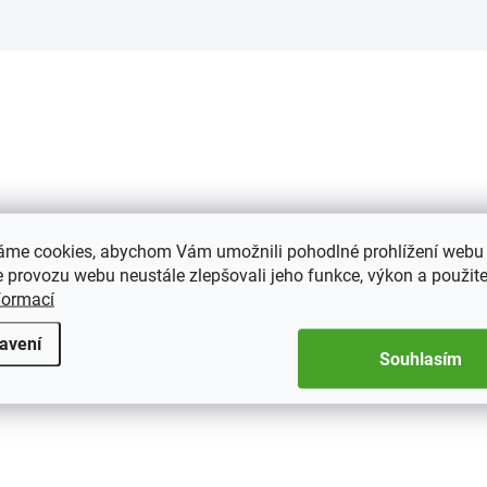
371561
áme cookies, abychom Vám umožnili pohodlné prohlížení webu 
 provozu webu neustále zlepšovali jeho funkce, výkon a použite
2 TÝDNY
formací
ové listy Švýcarsko -
O JUVETUTE 2023
avení
Souhlasím
9 Kč
Do košíku