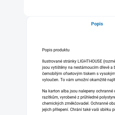
Popis
Popis produktu
Ilustrované stránky LIGHTHOUSE (rozm
jsou vytištěny na nestárnoucím dřevě a
černobílým ofsetovým tiskem s vysokým 
vyloučen. To vám umožní okamžitě najít c
Na karton alba jsou nalepeny ochranné o
razítkům, vyrobené z průhledné polystyre
chemických změkčovadel. Ochranné obaly
jejich přilepení. Chrání také vaši sbírku 