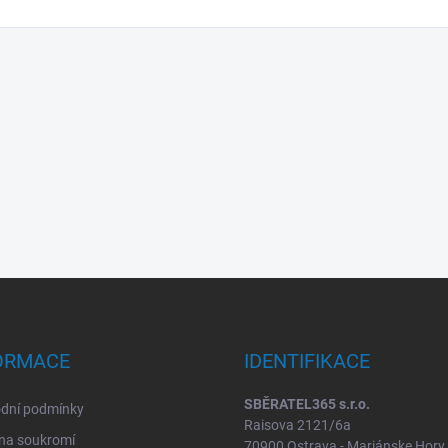
ORMACE
IDENTIFIKACE
SBĚRATEL365 s.r.o.
dní podmínky
Raisova 2121/6a
na soukromí
70900 Ostrava - Mariánske Hory