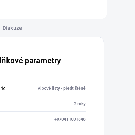
Diskuze
lňkové parametry
rie
:
Albové listy - předtištěné
a
:
2 roky
4070411001848