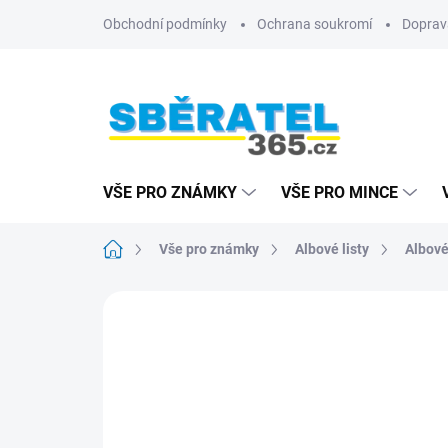
Přejít
Obchodní podmínky
Ochrana soukromí
Doprav
na
obsah
VŠE PRO ZNÁMKY
VŠE PRO MINCE
Domů
Vše pro známky
Albové listy
Albové 
ZNAČKA:
LEUCHTTURM