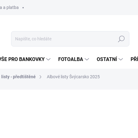
a a platba
Hledat
VŠE PRO BANKOVKY
FOTOALBA
OSTATNÍ
PŘ
listy - předtištěné
Albové listy Švýcarsko 2025
495 Kč
455 Kč
Měrná
SKLADEM
(1 KS)
cena: