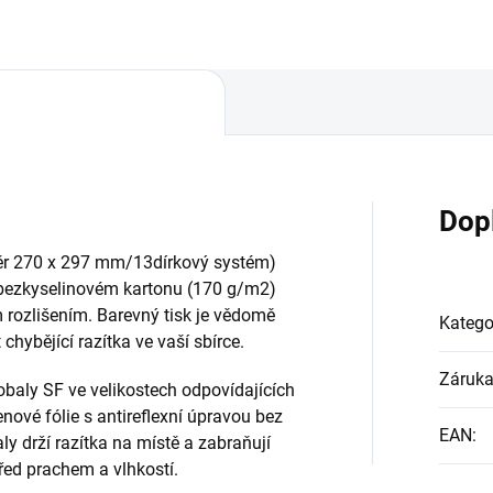
Dop
ěr 270 x 297 mm/13dírkový systém)
 bezkyselinovém kartonu (170 g/m2)
rozlišením. Barevný tisk je vědomě
Katego
hybějící razítka ve vaší sbírce.
Záruk
baly SF ve velikostech odpovídajících
nové fólie s antireflexní úpravou bez
EAN
:
 drží razítka na místě a zabraňují
před prachem a vlhkostí.