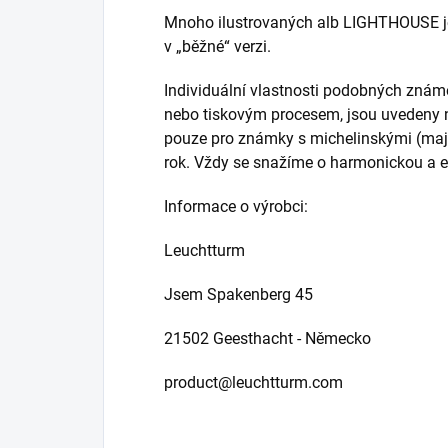
Mnoho ilustrovaných alb LIGHTHOUSE je
v „běžné“ verzi.
Individuální vlastnosti podobných známek,
nebo tiskovým procesem, jsou uvedeny na
pouze pro známky s michelinskými (major
rok. Vždy se snažíme o harmonickou a es
Informace o výrobci:
Leuchtturm
Jsem Spakenberg 45
21502 Geesthacht - Německo
product@leuchtturm.com