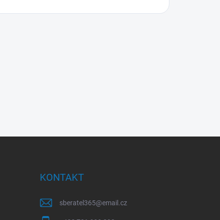
KONTAKT
sberatel365
@
email.cz