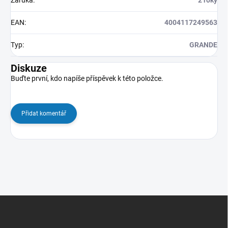
EAN
:
4004117249563
Typ
:
GRANDE
Diskuze
Buďte první, kdo napíše příspěvek k této položce.
Přidat komentář
Z
á
p