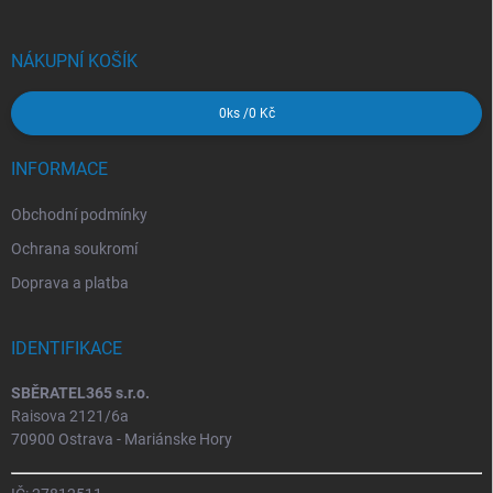
a
t
í
NÁKUPNÍ KOŠÍK
0
ks /
0 Kč
INFORMACE
Obchodní podmínky
Ochrana soukromí
Doprava a platba
IDENTIFIKACE
SBĚRATEL365 s.r.o.
Raisova 2121/6a
70900 Ostrava - Mariánske Hory