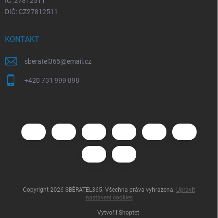
IČ: 27812511
DIČ: CZ27812511
KONTAKT
sberatel365
@
email.cz
+420 731 999 898
Copyright 2026
SBĚRATEL365
. Všechna práva vyhrazena.
Upravit
nastavení cookies
Vytvořil Shoptet