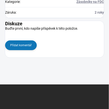
Kategorie
:
Zásobníky na FDC
Záruka
:
2 roky
Diskuze
Buďte první, kdo napíše příspěvek k této položce.
Přidat komentář
Z
á
p
a
t