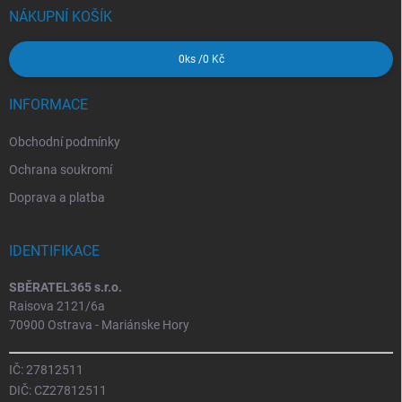
í
NÁKUPNÍ KOŠÍK
0
ks /
0 Kč
INFORMACE
Obchodní podmínky
Ochrana soukromí
Doprava a platba
IDENTIFIKACE
SBĚRATEL365 s.r.o.
Raisova 2121/6a
70900 Ostrava - Mariánske Hory
IČ: 27812511
DIČ: CZ27812511