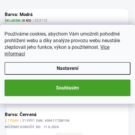
Barva: Modrá
| 333112
SKLADEM
(4 KS)
−
+
Používáme cookies, abychom Vám umožnili pohodlné
832 Kč
prohlížení webu a díky analýze provozu webu neustále
Do košíku
zlepšovali jeho funkce, výkon a použitelnost.
Více
informací
Barva: Zelená
Nastavení
| 315375
SKLADEM
(1 KS)
EAN:
4004117288111
−
+
Souhlasím
832 Kč
Do košíku
Barva: Červená
| 319991
2 TÝDNY
EAN:
4004117288104
MŮŽEME DORUČIT DO:
11.8.2026