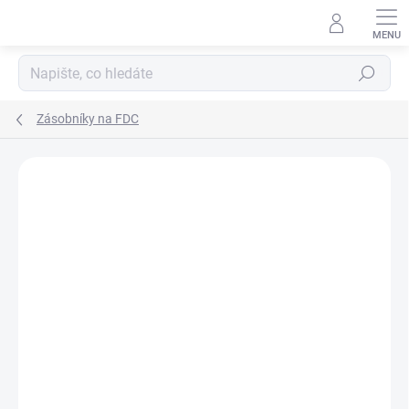
Přejít
na
obsah
Hledat
Zásobníky na FDC
ZNAČKA:
LEUCHTTURM