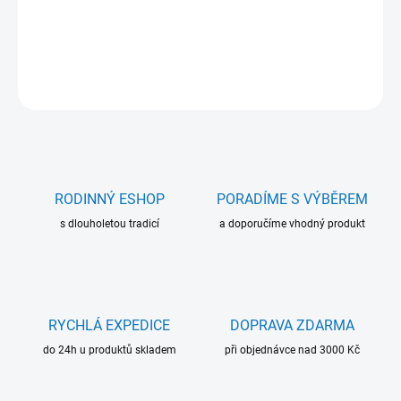
barevných variantách.
DETAILNÍ INFORMACE
ZEPTAT SE
RODINNÝ ESHOP
PORADÍME S VÝBĚREM
s dlouholetou tradicí
a doporučíme vhodný produkt
RYCHLÁ EXPEDICE
DOPRAVA ZDARMA
do 24h u produktů skladem
při objednávce nad 3000 Kč