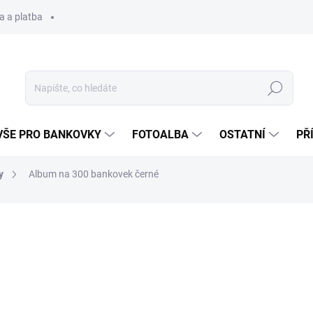
a a platba
Hledat
VŠE PRO BANKOVKY
FOTOALBA
OSTATNÍ
PŘ
y
Album na 300 bankovek černé
1 040 Kč
Měrná
SKLADEM
(2 KS)
cena: