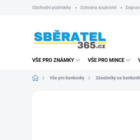
Přejít
Obchodní podmínky
Ochrana soukromí
Doprav
na
obsah
VŠE PRO ZNÁMKY
VŠE PRO MINCE
Domů
Vše pro bankovky
Zásobníky na bankovk
ZNAČKA:
LEUCHTTURM