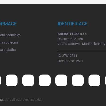
ORMACE
IDENTIFIKACE
SBĚRATEL365 s.r.o.
dní podmínky
Raisova 2121/6a
na soukromí
70900 Ostrava - Mariánske Hory
a a platba
IČ: 27812511
DIČ: CZ27812511
na.
Upravit nastavení cookies