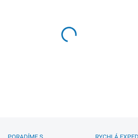
−
+
Černé album na 300 bankov
DETAILNÍ INFORMACE
PORADÍME S
RYCHLÁ EXPED