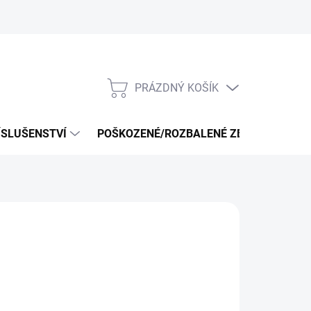
PRÁZDNÝ KOŠÍK
NÁKUPNÍ
KOŠÍK
ÍSLUŠENSTVÍ
POŠKOZENÉ/ROZBALENÉ ZBOŽÍ - VÝPRO