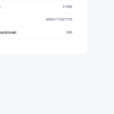
a
:
2 roky
4004117427770
bankovek
:
300