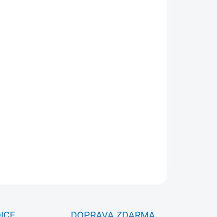
Přidat do košíku
ek.
ZEPTAT SE
ICE
DOPRAVA ZDARMA