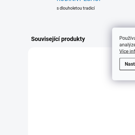
s dlouholetou tradicí
Použív
Související produkty
analýze
Více in
309759
Nast
SKLADEM
Album na 300 bankovek
936 Kč