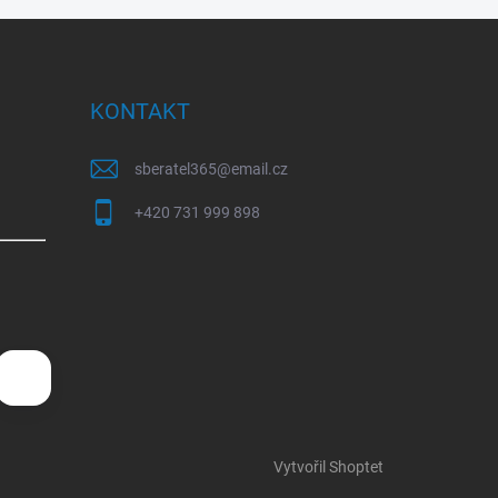
KONTAKT
sberatel365
@
email.cz
+420 731 999 898
Vytvořil Shoptet