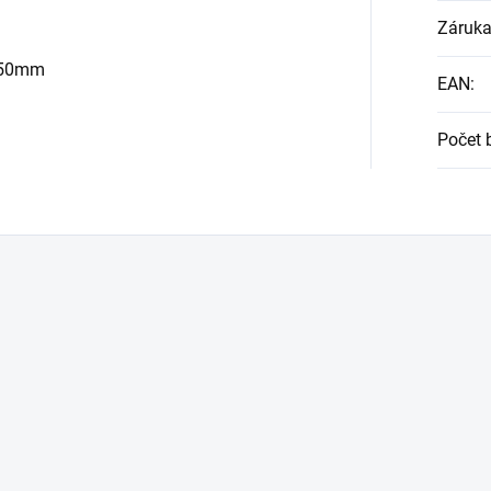
Záruk
x 50mm
EAN
:
Počet 