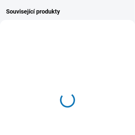
Související produkty
NOVINKA
SKLADEM
2 TÝDNY
(3 KS)
Album na známky
Startovací sada pro
STAMPINO, A4, 16 bílých
filatelisty, čtyři kusy
stran
1 229 Kč
319 Kč
Do košíku
Do košíku
• 16 bílých stran• Obálka se
vyznačuje jasným a barevným