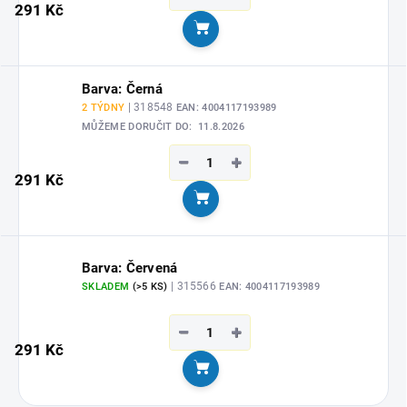
291 Kč
Do košíku
Barva: Černá
| 318548
2 TÝDNY
EAN:
4004117193989
MŮŽEME DORUČIT DO:
11.8.2026
−
+
291 Kč
Do košíku
Barva: Červená
| 315566
SKLADEM
(>5 KS)
EAN:
4004117193989
−
+
291 Kč
Do košíku