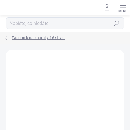
Přejít
na
obsah
Hledat
Zásobník na známky 16 stran
ZNAČKA:
LEUCHTTURM