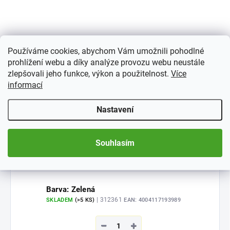
designem - dětský motiv• 9
pergamenových proužků na
každé straně• Jednoduché
proklady z pergamenu• Pevná
vazba
Používáme cookies, abychom Vám umožnili pohodlné
prohlížení webu a díky analýze provozu webu neustále
zlepšovali jeho funkce, výkon a použitelnost.
Více
informací
Barva: Modrá
| 331380
SKLADEM
(4 KS)
EAN:
4004117193972
Nastavení
−
+
291 Kč
Souhlasím
Do košíku
Barva: Zelená
| 312361
SKLADEM
(>5 KS)
EAN:
4004117193989
−
+