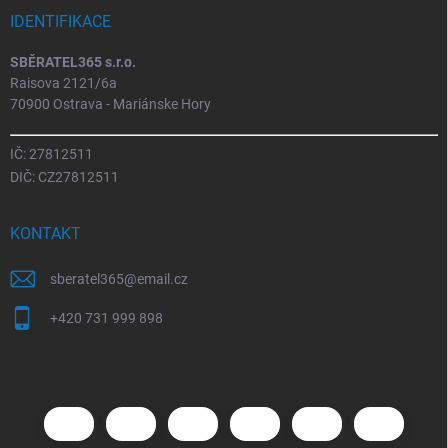
IDENTIFIKACE
SBĚRATEL365 s.r.o.
Raisova 2121/6a
70900 Ostrava - Mariánske Hory
IČ: 27812511
DIČ: CZ27812511
KONTAKT
sberatel365
@
email.cz
+420 731 999 898