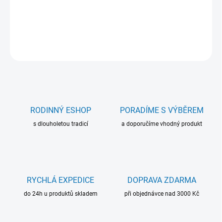
barevných provedeních
.
DETAILNÍ INFORMACE
ZEPTAT SE
RODINNÝ ESHOP
PORADÍME S VÝBĚREM
s dlouholetou tradicí
a doporučíme vhodný produkt
RYCHLÁ EXPEDICE
DOPRAVA ZDARMA
do 24h u produktů skladem
při objednávce nad 3000 Kč