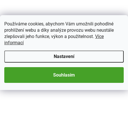
Používáme cookies, abychom Vám umožnili pohodlné
prohlížení webu a díky analýze provozu webu neustále
zlepšovali jeho funkce, výkon a použitelnost.
Více
2 TÝDNY
informací
Album na známky
STAMPINO, A4, 16 bílých
Nastavení
stran
319 Kč
Souhlasím
Do košíku
• 16 bílých stran• Obálka se
vyznačuje jasným a barevným
designem - dětský motiv• 9
pergamenových proužků na
každé straně• Jednoduché
proklady z pergamenu• Pevná
vazba