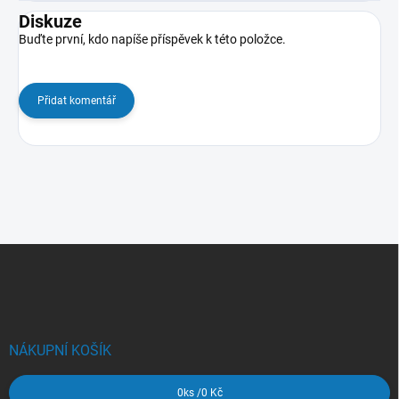
Diskuze
Buďte první, kdo napíše příspěvek k této položce.
Přidat komentář
Z
á
p
a
t
í
NÁKUPNÍ KOŠÍK
0
ks /
0 Kč