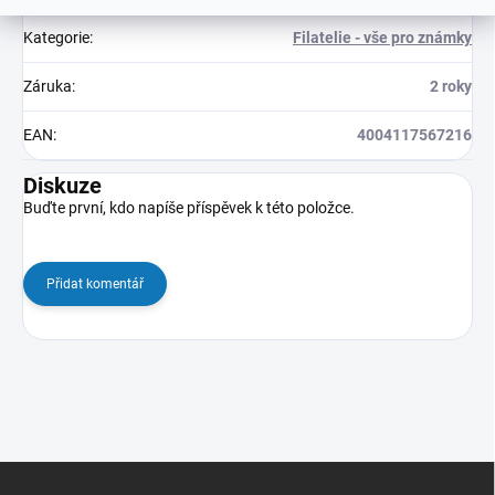
Kategorie
:
Filatelie - vše pro známky
Záruka
:
2 roky
EAN
:
4004117567216
Diskuze
Buďte první, kdo napíše příspěvek k této položce.
Přidat komentář
Z