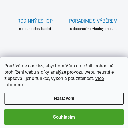
RODINNÝ ESHOP
PORADÍME S VÝBĚREM
s dlouholetou tradicí
a doporučíme vhodný produkt
RYCHLÁ EXPEDICE
DOPRAVA ZDARMA
Používáme cookies, abychom Vám umožnili pohodlné
do 24h u produktů skladem
při objednávce nad 3000 Kč
prohlížení webu a díky analýze provozu webu neustále
zlepšovali jeho funkce, výkon a použitelnost.
Více
informací
Popis produktu není dostupný
Nastavení
Souhlasím
Doplňkové parametry