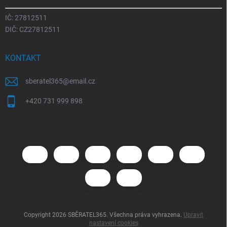
IČ: 27812511
DIČ: CZ27812511
KONTAKT
sberatel365
@
email.cz
+420 731 999 898
Copyright 2026
SBĚRATEL365
. Všechna práva vyhrazena.
Upravit
nastavení cookies