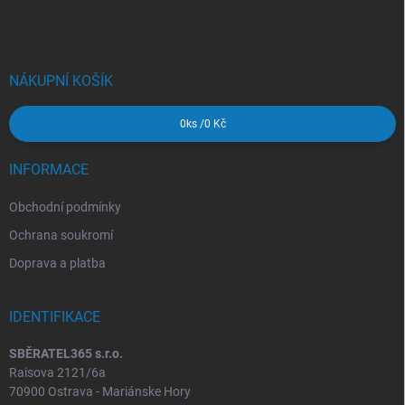
á
p
a
t
í
NÁKUPNÍ KOŠÍK
0
ks /
0 Kč
INFORMACE
Obchodní podmínky
Ochrana soukromí
Doprava a platba
IDENTIFIKACE
SBĚRATEL365 s.r.o.
Raisova 2121/6a
70900 Ostrava - Mariánske Hory