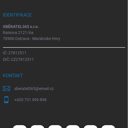
IDENTIFIKACE
SBĚRATEL365 s.r.o.
Raisova 2121/6a
70900 Ostrava - Mariánske Hory
IČ: 27812511
DIČ: CZ27812511
KONTAKT
sberatel365
@
email.cz
+420 731 999 898