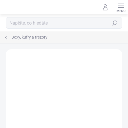
Přejít
na
obsah
Hledat
Boxy, kufry a trezory
ZNAČKA:
LEUCHTTURM