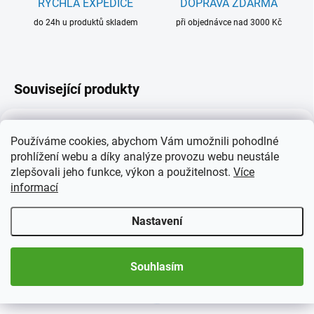
RYCHLÁ EXPEDICE
DOPRAVA ZDARMA
do 24h u produktů skladem
při objednávce nad 3000 Kč
Související produkty
Používáme cookies, abychom Vám umožnili pohodlné
prohlížení webu a díky analýze provozu webu neustále
zlepšovali jeho funkce, výkon a použitelnost.
Více
informací
Nastavení
2 TÝDNY
SKLADEM
(4 KS)
(3 KS)
Volné karty, 2 řádky, 148
Volné karty, 3 řádky, 148
Souhlasím
x 85 mm
x 105 mm
405 Kč
430 Kč
od