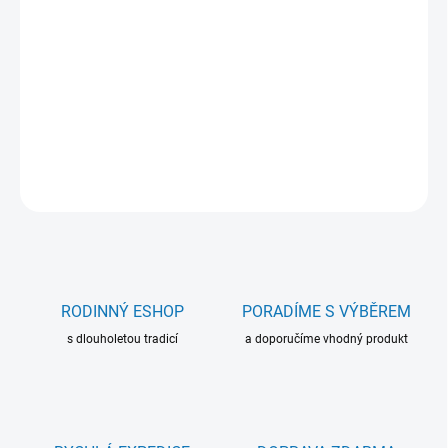
−
+
Přidat do košíku
Archivační krabice pro sběratelské předměty do formátu 170 x
120 mm (C6).
DETAILNÍ INFORMACE
ZEPTAT SE
RODINNÝ ESHOP
PORADÍME S VÝBĚREM
s dlouholetou tradicí
a doporučíme vhodný produkt