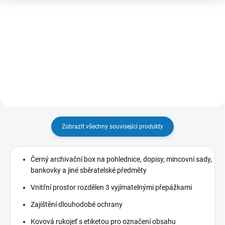
Detail
Do košíku
Volné karty k uložení vašich
Volné karty k uložení vašich
poštovních známek, 100 ks.
poštovních známek, 100 ks.
Zobrazit všechny související produkty
Černý archivační box na pohlednice, dopisy, mincovní sady,
bankovky a jiné sběratelské předměty
Vnitřní prostor rozdělen 3 vyjímatelnými přepážkami
Zajištění dlouhodobé ochrany
Kovová rukojeť s etiketou pro označení obsahu