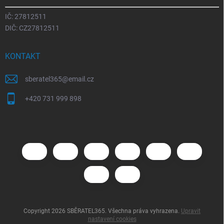
IČ: 27812511
DIČ: CZ27812511
KONTAKT
sberatel365
@
email.cz
+420 731 999 898
Copyright 2026
SBĚRATEL365
. Všechna práva vyhrazena.
Upravit
nastavení cookies