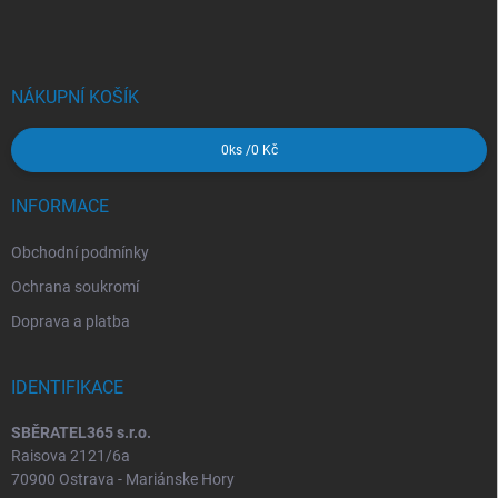
p
a
t
í
NÁKUPNÍ KOŠÍK
0
ks /
0 Kč
INFORMACE
Obchodní podmínky
Ochrana soukromí
Doprava a platba
IDENTIFIKACE
SBĚRATEL365 s.r.o.
Raisova 2121/6a
70900 Ostrava - Mariánske Hory