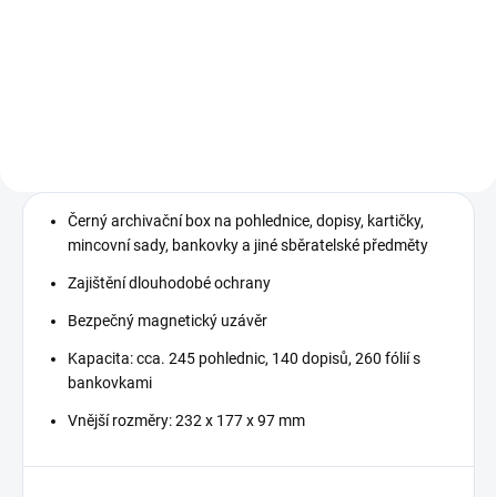
Do košíku
Do košíku
Retro zásobník na známky - BOX
Černý archivační box na pohlednice, dopisy, kartičky,
mincovní sady, bankovky a jiné sběratelské předměty
Zajištění dlouhodobé ochrany
Bezpečný magnetický uzávěr
Kapacita: cca. 245 pohlednic, 140 dopisů, 260 fólií s
bankovkami
Vnější rozměry: 232 x 177 x 97 mm