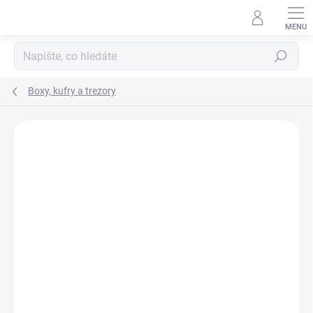
Přejít
na
obsah
Hledat
Boxy, kufry a trezory
ZNAČKA:
LEUCHTTURM