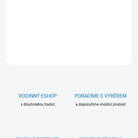
−
+
Přidat do košíku
Archivační krabice pro sběratelské předměty do formátu 220 x
168 mm (A5).
DETAILNÍ INFORMACE
ZEPTAT SE
RODINNÝ ESHOP
PORADÍME S VÝBĚREM
s dlouholetou tradicí
a doporučíme vhodný produkt