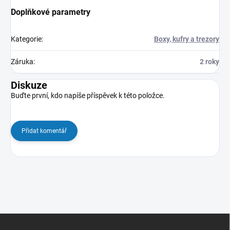
Doplňkové parametry
Kategorie
:
Boxy, kufry a trezory
Záruka
:
2 roky
Diskuze
Buďte první, kdo napíše příspěvek k této položce.
Přidat komentář
Z
á