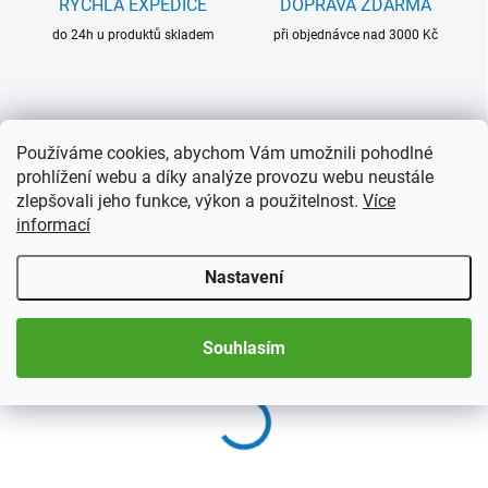
RYCHLÁ EXPEDICE
DOPRAVA ZDARMA
do 24h u produktů skladem
při objednávce nad 3000 Kč
Související produkty
Používáme cookies, abychom Vám umožnili pohodlné
prohlížení webu a díky analýze provozu webu neustále
zlepšovali jeho funkce, výkon a použitelnost.
Více
informací
Nastavení
Souhlasím
SKLADEM
SKLADEM
(1 KS)
(1 KS)
RETRO krabička na
Papírové kapsičky na
známky
mince do 46 mm, 100 ks
329 Kč
793 Kč