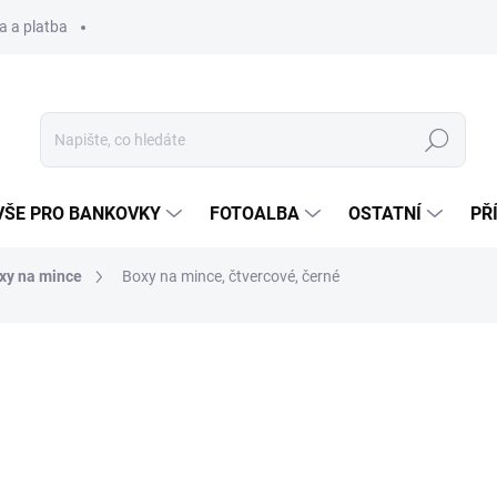
a a platba
Hledat
VŠE PRO BANKOVKY
FOTOALBA
OSTATNÍ
PŘ
xy na mince
Boxy na mince, čtvercové, černé
520 Kč
Měrná
Zvolte variantu
cena: