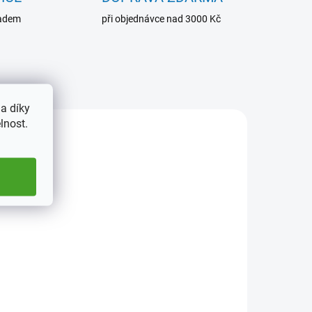
ladem
při objednávce nad 3000 Kč
a díky
lnost.
3987
ADEM
3 KS)