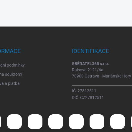
ORMACE
IDENTIFIKACE
SBĚRATEL365 s.r.o.
dní podmínky
Raisova 2121/6a
na soukromí
70900 Ostrava - Mariánske Hory
a a platba
IČ: 27812511
DIČ: CZ27812511