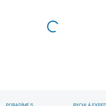
Mincovní boxy se čtvercový
na mince s bublinkami i bez
DETAILNÍ INFORMACE
PORADÍME S
RYCHLÁ EXPED