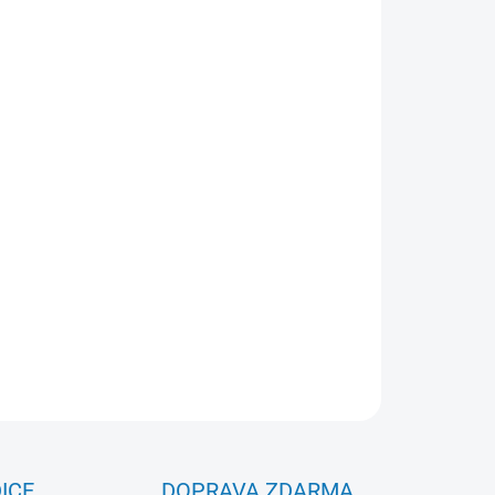
mi poli, s černým sametem a kouřovou zásuvkou
 nich. Varianty s různým vnitřním uspořádáním.
ZEPTAT SE
ICE
DOPRAVA ZDARMA