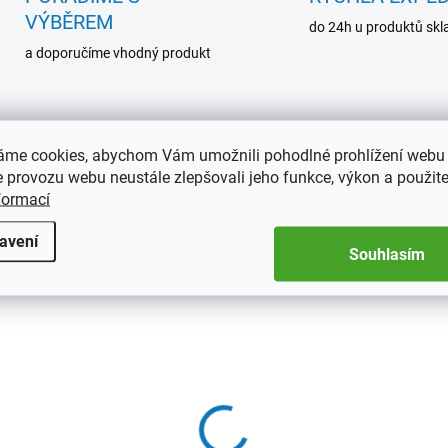
VÝBĚREM
do 24h u produktů sk
a doporučíme vhodný produkt
áme cookies, abychom Vám umožnili pohodlné prohlížení webu 
 provozu webu neustále zlepšovali jeho funkce, výkon a použite
NOVINKA
301415
30
formací
TIP
avení
Souhlasím
2 TÝDNY
SKL
(
íňka na 10 boxů na
Role na mince
nce