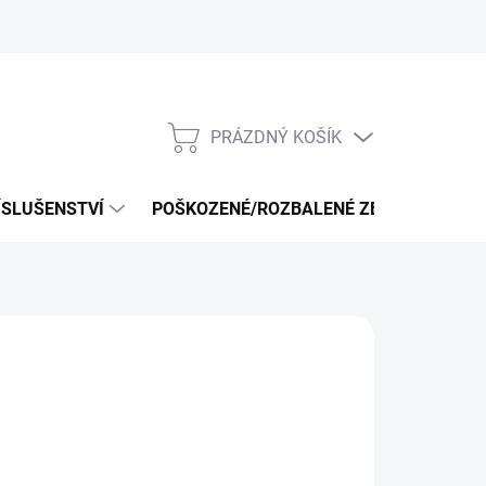
PRÁZDNÝ KOŠÍK
NÁKUPNÍ
KOŠÍK
ÍSLUŠENSTVÍ
POŠKOZENÉ/ROZBALENÉ ZBOŽÍ - VÝPRO