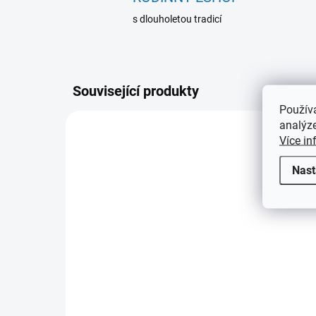
s dlouholetou tradicí
Související produkty
Použív
analýze
309030
Více in
Nast
SKLADEM
(1 KS)
Skř
Hliníkový kufr CARGO, na
mi
10 boxů na mince