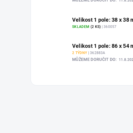
MŮŽEME DORUČIT DO:
11.8.20
Velikost 1 pole: 38 x 38
SKLADEM
(2 KS)
| 360057
Velikost 1 pole: 86 x 54
2 TÝDNY
| 362883A
MŮŽEME DORUČIT DO:
11.8.20