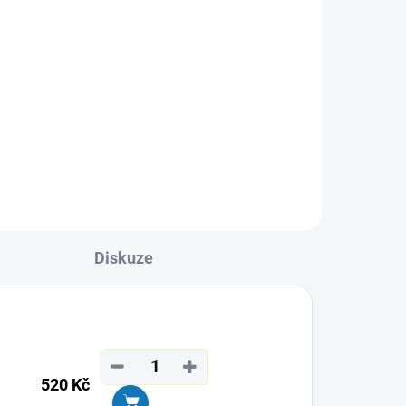
ání
.
Diskuze
−
+
520 Kč