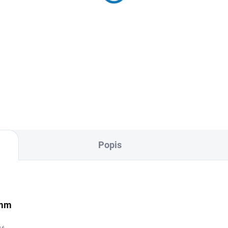
656 Kč
753 Kč
Do košíku
Do košíku
Textilní role na mince k uchov
íňka k uschování 10
Vašich sběratelských kousků
covních boxů.
Popis
 mm