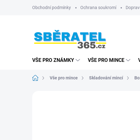
Přejít
Obchodní podmínky
Ochrana soukromí
Doprav
na
obsah
VŠE PRO ZNÁMKY
VŠE PRO MINCE
Domů
Vše pro mince
Skladování mincí
Bo
ZNAČKA:
LEUCHTTURM