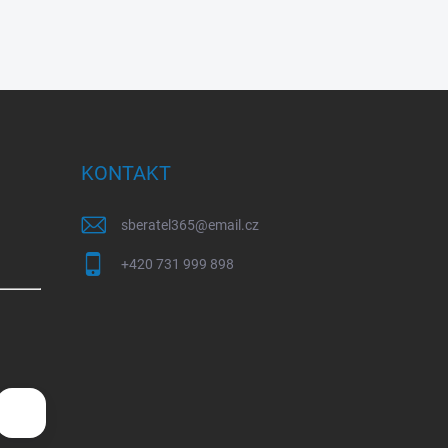
KONTAKT
sberatel365
@
email.cz
+420 731 999 898