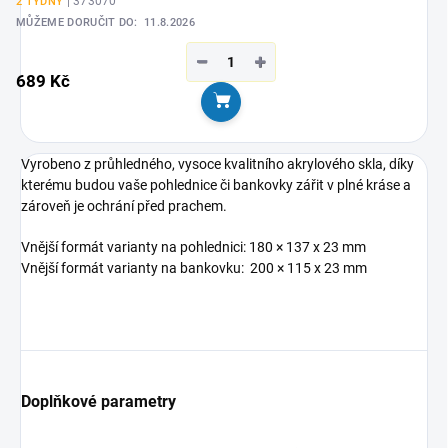
| 373070
2 TÝDNY
MŮŽEME DORUČIT DO:
11.8.2026
−
+
689 Kč
Do košíku
Vyrobeno z průhledného, ​​vysoce kvalitního akrylového skla, díky
kterému budou vaše pohlednice či bankovky zářit v plné kráse a
zároveň je ochrání před prachem.
Vnější formát varianty na pohlednici:
180 × 137 x 23 mm
Vnější formát varianty na bankovku: 200 × 115 x 23 mm
Doplňkové parametry