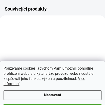
Související produkty
SKLADEM
SKLADEM
(>5 KS)
(>5 KS)
Ochranné fólie na
Album na pohlednice,
Používáme cookies, abychom Vám umožnili pohodlné
bankovky
200 pohlednic
prohlížení webu a díky analýze provozu webu neustále
239 Kč
458 Kč
zlepšovali jeho funkce, výkon a použitelnost.
Více
od
od
informací
Detail
Detail
Nastavení
Ochranné fólie pro sběratele
Alba na pohledy od
bankovek.
výrobce Leuchtturm v různých