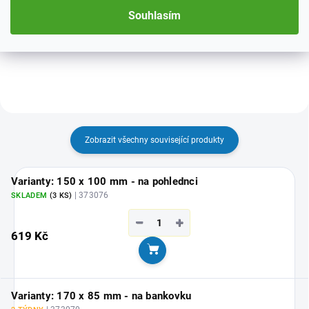
barevných variantách.
Souhlasím
Zobrazit všechny související produkty
Varianty: 150 x 100 mm - na pohlednci
| 373076
SKLADEM
(3 KS)
−
+
619 Kč
Do košíku
Varianty: 170 x 85 mm - na bankovku