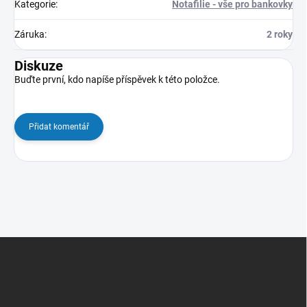
Kategorie
:
Notafilie - vše pro bankovky
Záruka
:
2 roky
Diskuze
Buďte první, kdo napíše příspěvek k této položce.
Přidat komentář
Z
á
p
a
t