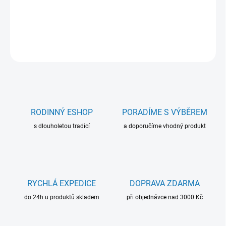
každého, kdo si chce uchovat vzácné vzpomínky.
DETAILNÍ INFORMACE
ZEPTAT SE
RODINNÝ ESHOP
PORADÍME S VÝBĚREM
s dlouholetou tradicí
a doporučíme vhodný produkt
RYCHLÁ EXPEDICE
DOPRAVA ZDARMA
do 24h u produktů skladem
při objednávce nad 3000 Kč