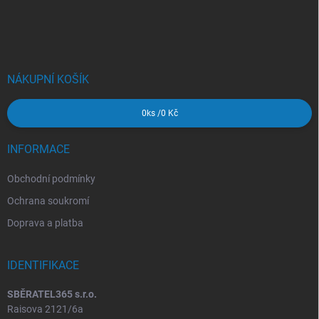
Z
á
p
a
t
í
NÁKUPNÍ KOŠÍK
0
ks /
0 Kč
INFORMACE
Obchodní podmínky
Ochrana soukromí
Doprava a platba
IDENTIFIKACE
SBĚRATEL365 s.r.o.
Raisova 2121/6a