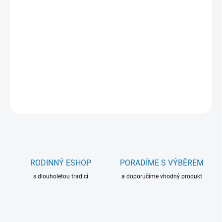
Šité album na fotky o velikosti 10x15 cm.
Kapacita: 200 fotografií
Fotky se vkládají do fóliové kapsy
Dvě fotky na stránku
Bílé strany
ZEPTAT SE
RODINNÝ ESHOP
PORADÍME S VÝBĚREM
s dlouholetou tradicí
a doporučíme vhodný produkt