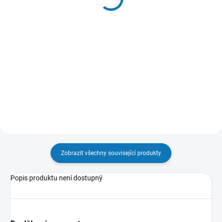
189 Kč
289 Kč
Detail
Detail
Šité album na fotky o velikosti
Šité album na fotky o velikosti
10x15 cm. Kapacita: 200
10x15 cm. Fotky se vkládají do
fotografií Fotky se vkládají do
fóliové kapsy Kapacita: 300
fóliové kapsy Dvě fotky na
fotografií Dvě fotky na stránku
stránku Tři barevné varianty
Bílé strany
Zobrazit všechny související produkty
Popis produktu není dostupný