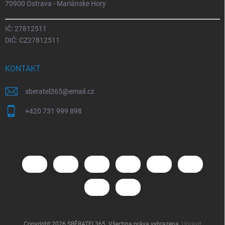
70900 Ostrava - Mariánske Hory
IČ: 27812511
DIČ: CZ27812511
KONTAKT
sberatel365
@
email.cz
+420 731 999 898
Copyright 2026
SBĚRATEL365
. Všechna práva vyhrazena.
Upravit