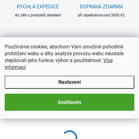
RYCHLÁ EXPEDICE
DOPRAVA ZDARMA
do 24h u produktů skladem
při objednávce nad 3000 Kč
Související produkty
Používáme cookies, abychom Vám umožnili pohodlné
prohlížení webu a díky analýze provozu webu neustále
zlepšovali jeho funkce, výkon a použitelnost.
Více
informací
Nastavení
Souhlasím
SKLADEM
SKLADEM
(2 KS)
(1 KS)
Fotoalbum OLD WEST
Fotoalbum Classic
10x15, šité, 200
10x15, šité, 300
fotografií
fotografií