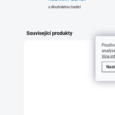
s dlouholetou tradicí
Související produkty
Použív
361426
analýze
Více in
Nast
2 TÝDNY
Fotoalbum VALEA na 200
Fo
fotografií
šit