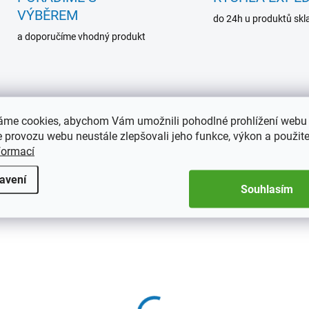
VÝBĚREM
do 24h u produktů sk
a doporučíme vhodný produkt
áme cookies, abychom Vám umožnili pohodlné prohlížení webu 
46300BIL
46200
 provozu webu neustále zlepšovali jeho funkce, výkon a použite
formací
avení
Souhlasím
SKLADEM
SKL
(1 KS)
(
toalbum Classic 10x15,
Fotoalbum OLD WEST
é, 300 fotografií
10x15, šité, 200 fotogra