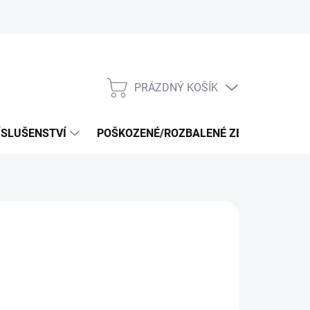
PRÁZDNÝ KOŠÍK
NÁKUPNÍ
KOŠÍK
ÍSLUŠENSTVÍ
POŠKOZENÉ/ROZBALENÉ ZBOŽÍ - VÝPRO