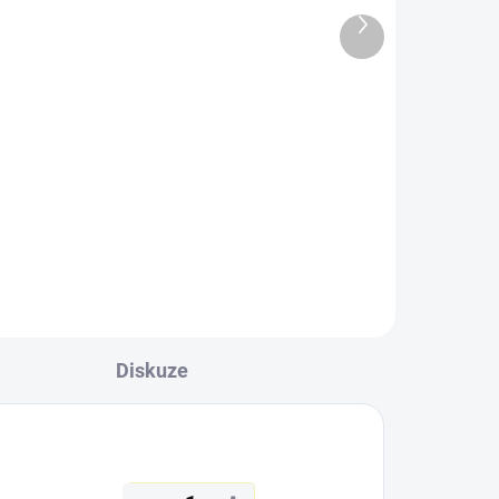
LAKE
Další
produkt
99 Kč
l
Detail
Rozměry listů : 23x28 10 listů/20
stran Samolepící listy Vázané
pevnou spirálou. Tvrdý
laminovaný obal s motivem
krajinářské fotokoláže
Diskuze