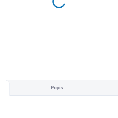
9 Kč
189 Kč
Detail
Detai
 album na fotky o velikosti
Šité album na fotky o velikosti
15 cm. Fotky se vkládají do
10x15 cm. Kapacita: 200
ové kapsy Kapacita: 300
fotografií Fotky se vkládají do
grafií Dvě fotky na stránku
fóliové kapsy Dvě fotky na
 strany
stránku Tři barevné varianty
Popis