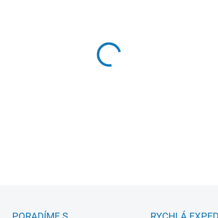
Šité album na fotky o 
Kapacita: 200 fotografi
Fotky se vkládají do fó
Dvě fotky na stránku
Bílé strany
PORADÍME S
RYCHLÁ EXPED