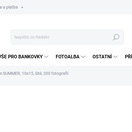
a a platba
Hledat
VŠE PRO BANKOVKY
FOTOALBA
OSTATNÍ
PŘ
 SUMMER, 10x15, šité, 200 fotografií
199 Kč
Měrná
Zvolte variantu
cena: