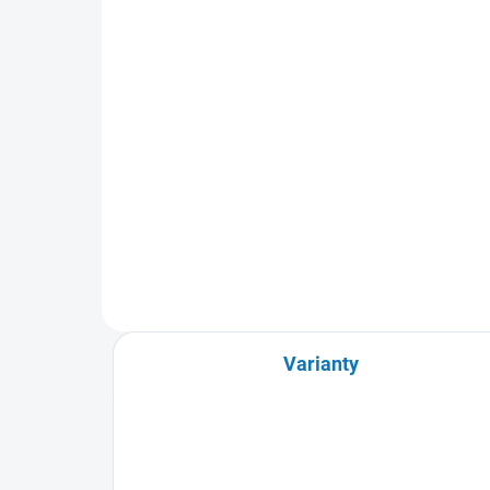
649 Kč
28
Do košíku
Fotoalbum VALEA na 200
Šité
fotografií ve formátu 10 x 15
10x
cm. Vnější formát: 230 x 235 x 50
fóli
mm.
foto
Bílé
Varianty