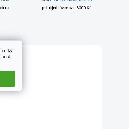
ladem
při objednávce nad 3000 Kč
a díky
OLD1
DRSLAKE101
lnost.
ADEM
SKLADEM
2 KS)
(>5 KS)
Fotoalbum - 23x28,
fií
samolepící, 10 listů -