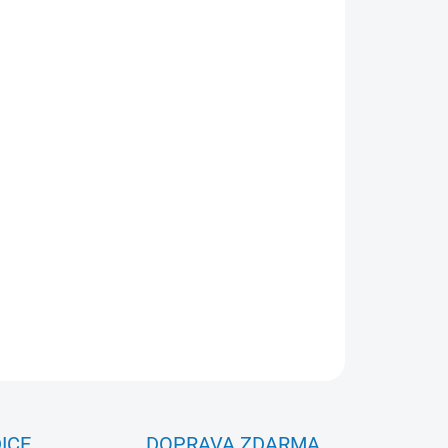
velikosti 10x15 cm.
í
liové kapsy
ZEPTAT SE
ICE
DOPRAVA ZDARMA