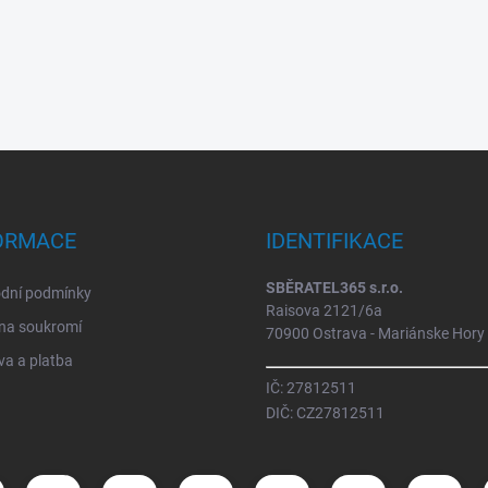
ORMACE
IDENTIFIKACE
SBĚRATEL365 s.r.o.
dní podmínky
Raisova 2121/6a
na soukromí
70900 Ostrava - Mariánske Hory
a a platba
IČ: 27812511
DIČ: CZ27812511