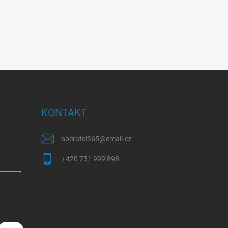
KONTAKT
sberatel365
@
email.cz
+420 731 999 898