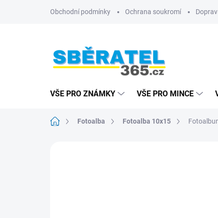
Přejít
Obchodní podmínky
Ochrana soukromí
Doprav
na
obsah
VŠE PRO ZNÁMKY
VŠE PRO MINCE
Domů
Fotoalba
Fotoalba 10x15
Fotoalbum
ZNAČKA:
GEDEON