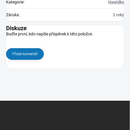
Kategorie
:
Hawidky
Záruka
:
2 roky
Diskuze
Buďte první, kdo napíše příspěvek k této položce.
Přidat komentář
Z
á
p
a
t