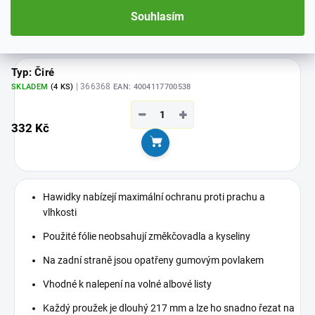
Souhlasím
Zobrazit všechny související produkty
Typ: Čiré
| 366368
SKLADEM
(4 KS)
EAN:
4004117700538
−
+
332 Kč
Do košíku
Hawidky nabízejí maximální ochranu proti prachu a
vlhkosti
Použité fólie neobsahují změkčovadla a kyseliny
Na zadní straně jsou opatřeny gumovým povlakem
Vhodné k nalepení na volné albové listy
Každý proužek je dlouhý 217 mm a lze ho snadno řezat na