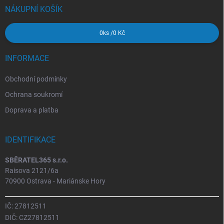
í
NÁKUPNÍ KOŠÍK
0
ks /
0 Kč
INFORMACE
Obchodní podmínky
Ochrana soukromí
Doprava a platba
IDENTIFIKACE
SBĚRATEL365 s.r.o.
Raisova 2121/6a
70900 Ostrava - Mariánske Hory
IČ: 27812511
DIČ: CZ27812511