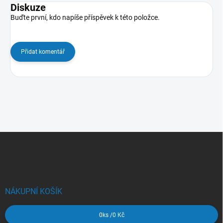
Diskuze
Buďte první, kdo napíše příspěvek k této položce.
Přidat komentář
Z
á
p
a
t
í
NÁKUPNÍ KOŠÍK
0
ks /
0 Kč