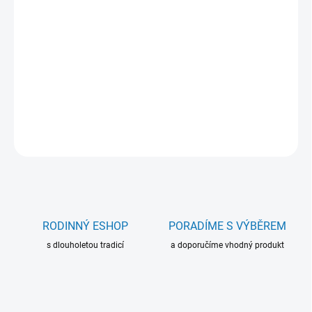
Víceúčelová kazeta s variabilním rozdělením přihrádek, vhodná
k uschování mincí v bublinkách QUADRUM, ale také např. řádů,
kapesních hodinek, minerálů, modelů aut, postaviček z vajíček s
překvapením a mnoho dalších.
DETAILNÍ INFORMACE
ZEPTAT SE
RODINNÝ ESHOP
PORADÍME S VÝBĚREM
s dlouholetou tradicí
a doporučíme vhodný produkt