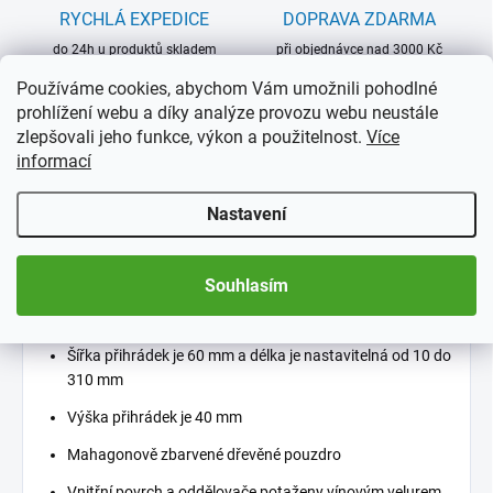
RYCHLÁ EXPEDICE
DOPRAVA ZDARMA
do 24h u produktů skladem
při objednávce nad 3000 Kč
Používáme cookies, abychom Vám umožnili pohodlné
prohlížení webu a díky analýze provozu webu neustále
zlepšovali jeho funkce, výkon a použitelnost.
Více
informací
Kazeta VOLTERRA od německého výrobce Leuchtturm
Vhodná k uložení mincí v bublinkách QUADRUM, ale také
Nastavení
např. šperků, řádů, kapesních hodinek, minerálů, modelů
aut, postaviček z vajíček s překvapením, a mnoho dalšího
Souhlasím
Variabilní rozdělení přihrádek 2 pevnými a 15 přesuvnými
(přenosnými) oddělovači
Šířka přihrádek je 60 mm a délka je nastavitelná od 10 do
310 mm
Výška přihrádek je 40 mm
Mahagonově zbarvené dřevěné pouzdro
Vnitřní povrch a oddělovače potaženy vínovým velurem,