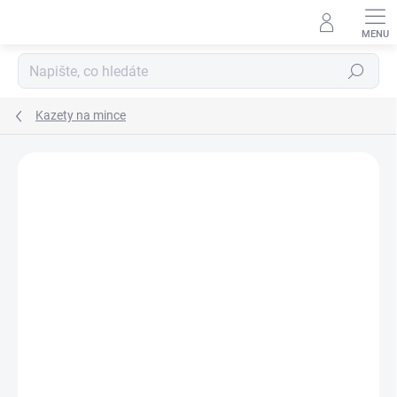
Přejít
na
obsah
Hledat
Kazety na mince
ZNAČKA:
LEUCHTTURM