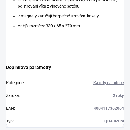
polstrování víka z vínového saténu
2 magnety zaručují bezpečné uzavření kazety
Vnější rozměry: 330 x 65 x 270 mm
Doplňkové parametry
Kategorie
:
Kazety na mince
Záruka
:
2 roky
EAN
:
4004117362064
Typ
:
QUADRUM