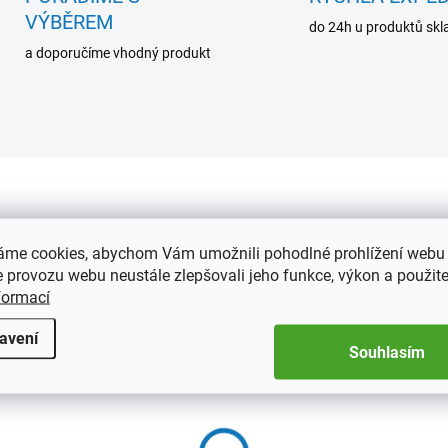
VÝBĚREM
do 24h u produktů sk
a doporučíme vhodný produkt
339043
35
áme cookies, abychom Vám umožnili pohodlné prohlížení webu 
 provozu webu neustále zlepšovali jeho funkce, výkon a použite
formací
avení
Souhlasím
SKLADEM
SKL
(2 KS)
(
ue VOLTERRA na mince
Kazeta na 20 mincí
bublinkách QUADRUM,
Kangaroo (1 oz.)