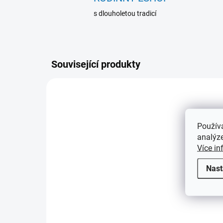
s dlouholetou tradicí
Související produkty
308093
Použív
analýze
Více in
Nast
SKLADEM
(>5 KS)
Etue VOLTERRA na 9
Et
mincí, mahagonové
v 