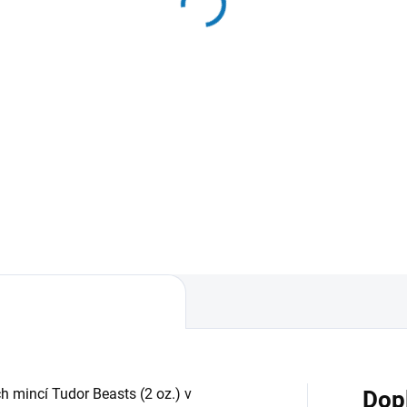
hagonové
1 040 Kč
374 Kč
Do košíku
Detail
Černá kazeta na 20 stříbrnýc
mincí Kangaroo v bublinkách.
zdra na mince v bublinkách
DRUM s různým počtem
es na mince.
h mincí Tudor Beasts (2 oz.) v
Dop