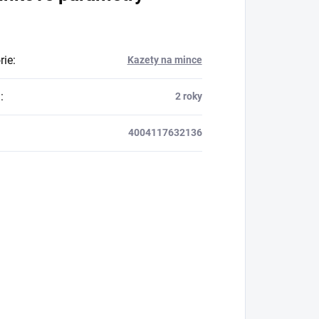
rie
:
Kazety na mince
a
:
2 roky
4004117632136