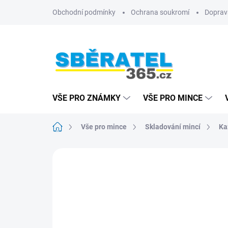
Přejít
Obchodní podmínky
Ochrana soukromí
Doprav
na
obsah
VŠE PRO ZNÁMKY
VŠE PRO MINCE
Domů
Vše pro mince
Skladování mincí
Ka
ZNAČKA:
LEUCHTTURM