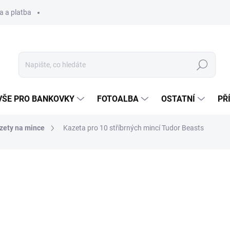
a a platba
Hledat
VŠE PRO BANKOVKY
FOTOALBA
OSTATNÍ
PŘ
zety na mince
Kazeta pro 10 stříbrných mincí Tudor Beasts
1 040 Kč
Měrná
SKLADEM
(1 KS)
cena: