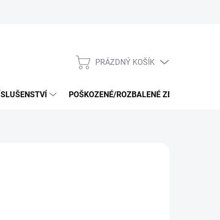
PRÁZDNÝ KOŠÍK
NÁKUPNÍ
KOŠÍK
ÍSLUŠENSTVÍ
POŠKOZENÉ/ROZBALENÉ ZBOŽÍ - VÝPRO