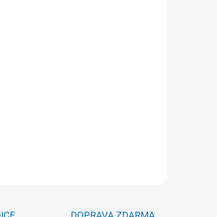
Přidat do košíku
ncí Tudor Beasts v bublinkách.
ZEPTAT SE
ICE
DOPRAVA ZDARMA