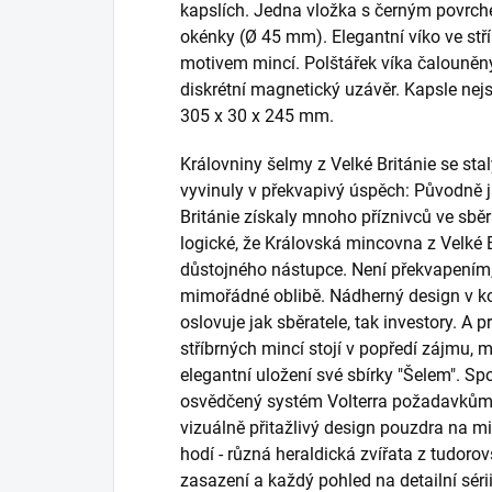
kapslích. Jedna vložka s černým povrch
okénky (Ø 45 mm). Elegantní víko ve stří
motivem mincí. Polštářek víka čalouně
diskrétní magnetický uzávěr. Kapsle nej
305 x 30 x 245 mm.
Královniny šelmy z Velké Británie se stal
vyvinuly v překvapivý úspěch: Původně j
Británie získaly mnoho příznivců ve sběr
logické, že Královská mincovna z Velké B
důstojného nástupce. Není překvapením, ž
mimořádné oblibě. Nádherný design v 
oslovuje jak sběratele, tak investory. A 
stříbrných mincí stojí v popředí zájmu, 
elegantní uložení své sbírky "Šelem". S
osvědčený systém Volterra požadavkům
vizuálně přitažlivý design pouzdra na 
hodí - různá heraldická zvířata z tudorov
zasazení a každý pohled na detailní séri