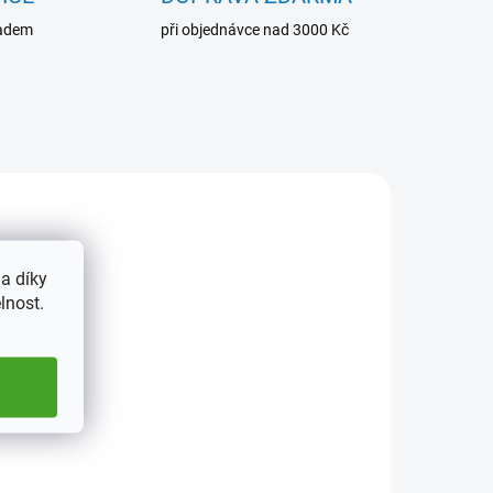
ladem
při objednávce nad 3000 Kč
5190
348033
a díky
lnost.
ADEM
SKLADEM
2 KS)
(1 KS)
Kazeta na 20 mincí
American Eagle (1 oz.)