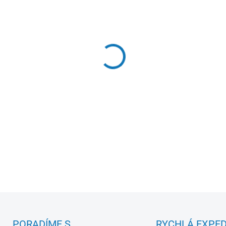
−
+
K uložení 10 investičních mi
DETAILNÍ INFORMACE
PORADÍME S
RYCHLÁ EXPED