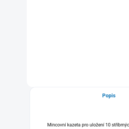
ma
728 Kč
od
Do košíku
Pouzdro na 9 mincí (čtvercová
pole) v klasických bublinkách,
Pou
mincovních rámečcích nebo
QUA
bublinkách QUADRUM.
kap
Popis
Mincovní kazeta pro uložení 10 stříbrnýc