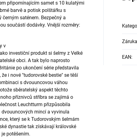
em připomínajícím samet s 10 kulatými
brné barvě a potisk polštářku s
ný černým saténem. Bezpečný a
sou součástí dodávky. Vnější rozměry:
Katego
Záruk
y v
ako investiční produkt si šelmy z Velké
EAN
:
atelské obci. A tak bylo naprosto
ritánie po ukončení série představila
e i nové "tudorovské bestie" se těší
kombinaci s dvouuncovou váhou
protože sběratelský aspekt těchto
mnoho příznivců stříbra se zajímá o
polečnost Leuchtturm přizpůsobila
 dvouuncových mincí a vyvinula
mince, který se k Tudorovským šelmám
ské dynastie tak získávají královské
i je potěšením.