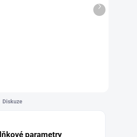
Další
1 040 Kč
produkt
Do košíku
h
Černá kazeta na 20 stříbrných
mincí American Eagle v
bublinkách.
Diskuze
lňkové parametry