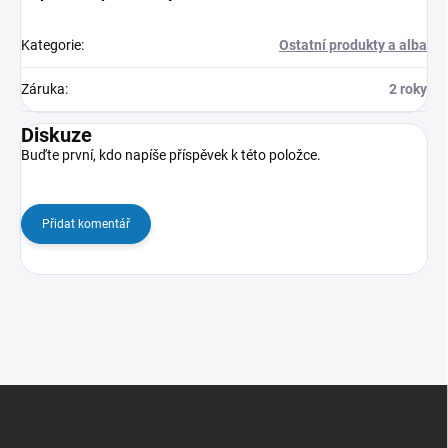
Kategorie
:
Ostatní produkty a alba
Záruka
:
2 roky
Diskuze
Buďte první, kdo napíše příspěvek k této položce.
Přidat komentář
Z
á
p