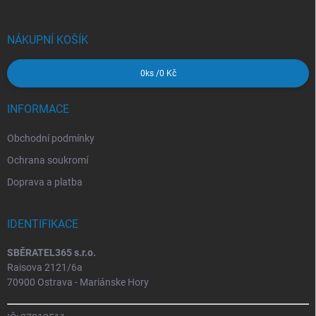
a
t
í
NÁKUPNÍ KOŠÍK
0
ks /
0 Kč
INFORMACE
Obchodní podmínky
Ochrana soukromí
Doprava a platba
IDENTIFIKACE
SBĚRATEL365 s.r.o.
Raisova 2121/6a
70900 Ostrava - Mariánske Hory