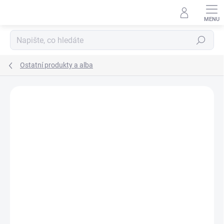
Přejít
na
obsah
Hledat
Ostatní produkty a alba
ZNAČKA:
LEUCHTTURM