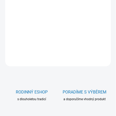
Černě lakovaný, pevný dřevěný materiál
• Prohlubně pro korunkové uzávěry ve standardním formátu
• S opakovaně použitelnou silikonovou korunkou
• S otvory pro zavěšení
• Rozměry: 325 × 43 × 5 mm (š/d/v)
ZEPTAT SE
RODINNÝ ESHOP
PORADÍME S VÝBĚREM
s dlouholetou tradicí
a doporučíme vhodný produkt