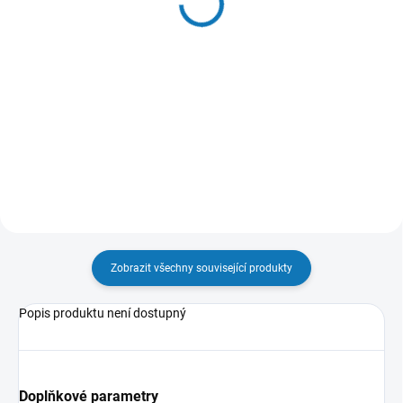
GRANDE
478 Kč
137 Kč
Do košíku
Do košíku
Albový list na korunkové uzávěry.
Albový list na korunkové uzávěry
nebo víčka od šampaňského.
Zobrazit všechny související produkty
Popis produktu není dostupný
Doplňkové parametry