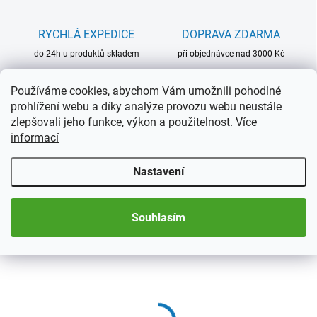
RYCHLÁ EXPEDICE
DOPRAVA ZDARMA
do 24h u produktů skladem
při objednávce nad 3000 Kč
Používáme cookies, abychom Vám umožnili pohodlné
prohlížení webu a díky analýze provozu webu neustále
Související produkty
zlepšovali jeho funkce, výkon a použitelnost.
Více
informací
Nastavení
Souhlasím
2 TÝDNY
SKLADEM
(>5 KS)
Albové listy na
Albové listy na
korunkové zátky
korunkové zátky ENCAP
COMPART GRANDE