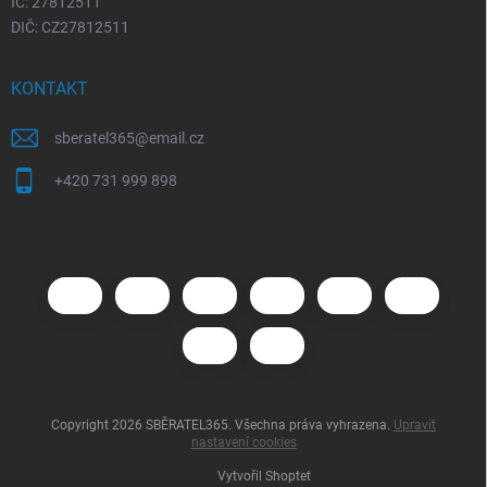
IČ: 27812511
DIČ: CZ27812511
KONTAKT
sberatel365
@
email.cz
+420 731 999 898
Copyright 2026
SBĚRATEL365
. Všechna práva vyhrazena.
Upravit
nastavení cookies
Vytvořil Shoptet