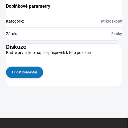
Doplňkové parametry
Kategorie
:
Mikroskopy
Záruka
:
2 roky
Diskuze
Buďte první, kdo napíše příspěvek k této položce.
Přidat komentář
Z
á