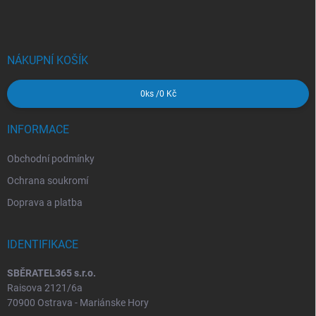
p
a
t
í
NÁKUPNÍ KOŠÍK
0
ks /
0 Kč
INFORMACE
Obchodní podmínky
Ochrana soukromí
Doprava a platba
IDENTIFIKACE
SBĚRATEL365 s.r.o.
Raisova 2121/6a
70900 Ostrava - Mariánske Hory