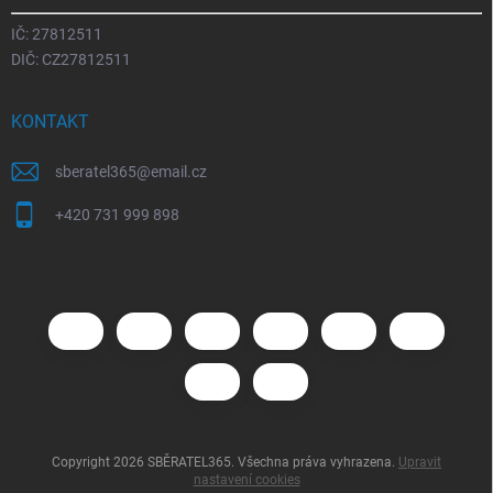
IČ: 27812511
DIČ: CZ27812511
KONTAKT
sberatel365
@
email.cz
+420 731 999 898
Copyright 2026
SBĚRATEL365
. Všechna práva vyhrazena.
Upravit
nastavení cookies