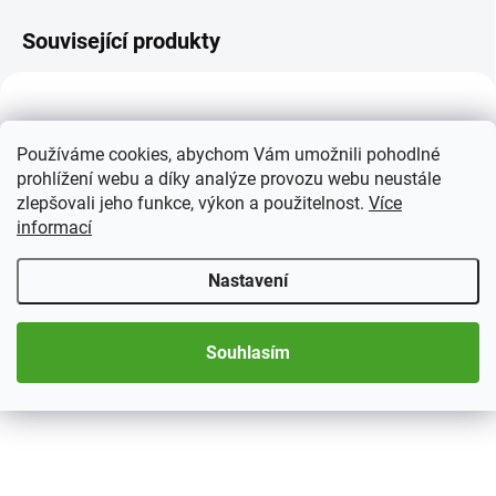
Související produkty
Používáme cookies, abychom Vám umožnili pohodlné
prohlížení webu a díky analýze provozu webu neustále
zlepšovali jeho funkce, výkon a použitelnost.
Více
informací
2 TÝDNY
SKLADEM
Nastavení
(>5 KS)
Čtecí lupa, 2,5x zvětšení
Kapesní lupa, 2,5x a 10x
215 Kč
zvětšení, se světlem
Souhlasím
270 Kč
Do košíku
Do košíku
Čtecí lupa s milimetrovým
měřítkem a integrovanou lupou.
Praktická multifunkční lupa s
2,5násobným zvětšením (velká