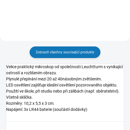
čočka) a 10násobným zvětšením
(malá čočka).
Zobrazit všechny související produkty
Velice praktický mikroskop od společnosti Leuchtturm s vynikající
ostrostí a rozlišením obrazu.
Plynulé přepínání mezi 20 až 40násobným zvětšením.
LED osvětlení zajišťuje ideální osvětlení pozorovaného objektu.
Použití ve škole, při studiu nebo při zálibách (např. sběratelství).
Včetně sklíčka.
Rozměry: 10,2 x 5,5 x 3 cm.
Napájení: 3x LR44 baterie (součástí dodávky)