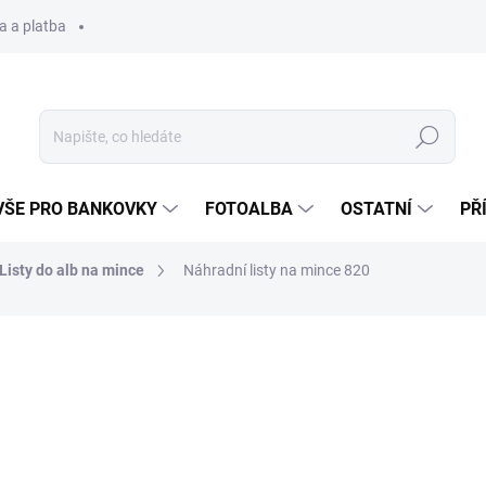
a a platba
Hledat
VŠE PRO BANKOVKY
FOTOALBA
OSTATNÍ
PŘ
Listy do alb na mince
Náhradní listy na mince 820
69 Kč
Měrná
SKLADEM
(>5 KS)
cena:
−
+