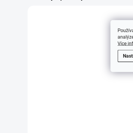
989144
Použív
analýze
Více in
Nast
SKLADEM
(>5 KS)
Náhradní listy na mince
Náh
812
83
69 Kč
69
Do košíku
1x12, rozměr okénka 56x56mm
1x3