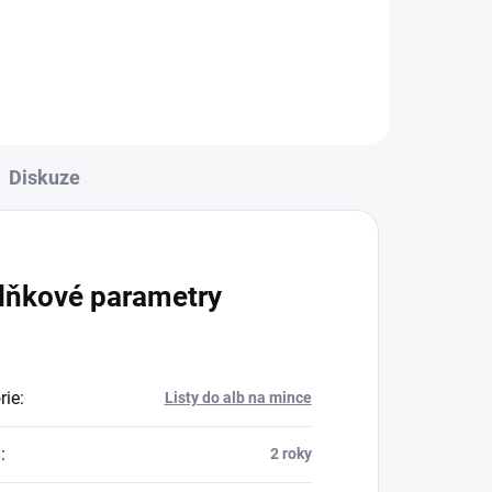
různých barevných variantách.
Diskuze
lňkové parametry
rie
:
Listy do alb na mince
a
:
2 roky