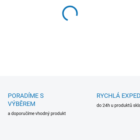
1x20,
rozměr okénka 42x
DETAILNÍ INFORMACE
PORADÍME S
RYCHLÁ EXPED
VÝBĚREM
do 24h u produktů sk
a doporučíme vhodný produkt