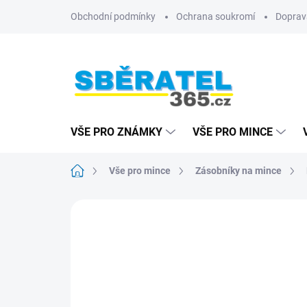
Přejít
Obchodní podmínky
Ochrana soukromí
Doprav
na
obsah
VŠE PRO ZNÁMKY
VŠE PRO MINCE
Domů
Vše pro mince
Zásobníky na mince