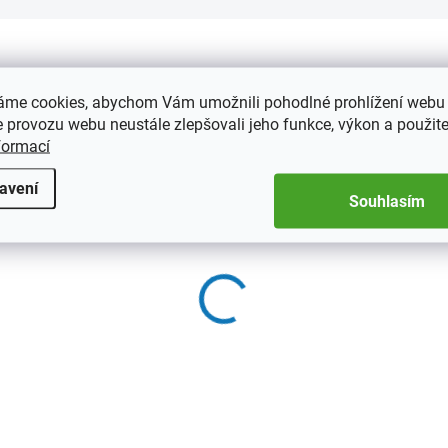
989149
98
áme cookies, abychom Vám umožnili pohodlné prohlížení webu 
 provozu webu neustále zlepšovali jeho funkce, výkon a použite
formací
avení
Souhlasím
SKL
SKLADEM
(>
(>5 KS)
Náhradní listy na minc
radní listy na mince
848
0
69 Kč
 Kč
Do košíku
Do košíku
1x48, rozměr okénka 25x27
0, rozměr okénka 32x32mm