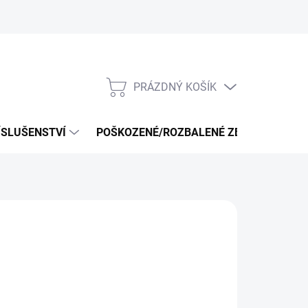
PRÁZDNÝ KOŠÍK
NÁKUPNÍ
KOŠÍK
ÍSLUŠENSTVÍ
POŠKOZENÉ/ROZBALENÉ ZBOŽÍ - VÝPRO
Přidat do košíku