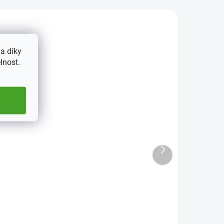
9147
989241/CERNA
a díky
lnost.
ADEM
SKLADEM
5 KS)
(>5 KS)
e
Zásobník na mince
Další
HOSPA
produkt
449 Kč
od
Detail
mm
Zásobník na mince - formát A5 v