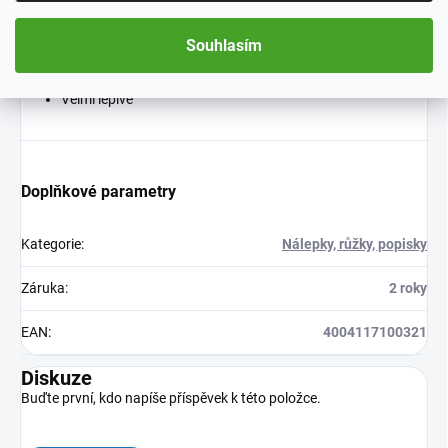
Rozměry: 19 x 19 mm
Souhlasím
Bez změkčovadel
Velmi lepivé
Doplňkové parametry
Kategorie
:
Nálepky, růžky, popisky
Záruka
:
2 roky
EAN
:
4004117100321
Diskuze
Buďte první, kdo napíše příspěvek k této položce.