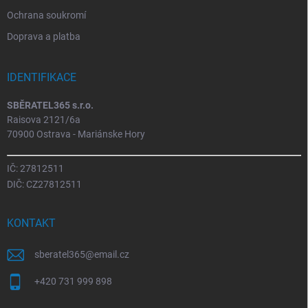
Ochrana soukromí
Doprava a platba
IDENTIFIKACE
SBĚRATEL365 s.r.o.
Raisova 2121/6a
70900 Ostrava - Mariánske Hory
IČ: 27812511
DIČ: CZ27812511
KONTAKT
sberatel365
@
email.cz
+420 731 999 898