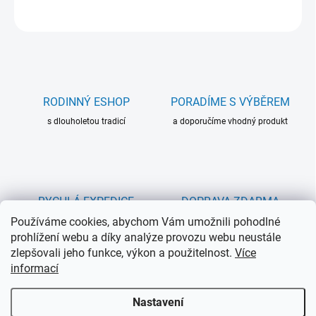
ZEPTAT SE
RODINNÝ ESHOP
PORADÍME S VÝBĚREM
s dlouholetou tradicí
a doporučíme vhodný produkt
RYCHLÁ EXPEDICE
DOPRAVA ZDARMA
Používáme cookies, abychom Vám umožnili pohodlné
do 24h u produktů skladem
při objednávce nad 3000 Kč
prohlížení webu a díky analýze provozu webu neustále
zlepšovali jeho funkce, výkon a použitelnost.
Více
informací
250 samolepících průhledných růžků na FDC, fotografie,
Nastavení
pohlednice a další