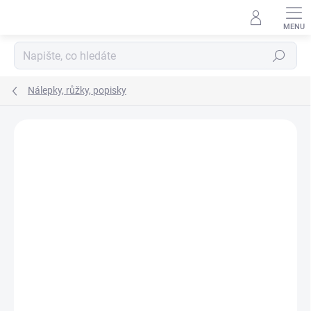
Přejít
na
obsah
Hledat
Nálepky, růžky, popisky
ZNAČKA:
LEUCHTTURM