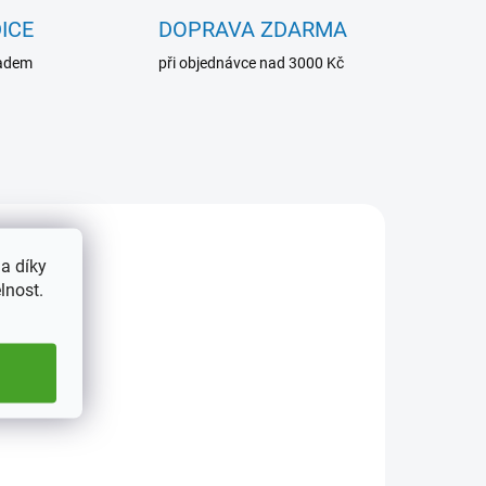
ICE
DOPRAVA ZDARMA
ladem
při objednávce nad 3000 Kč
NOVINKA
8642
368378
a díky
TIP
lnost.
ADEM
SKLADEM
2 KS)
(>5 KS)
Karetní album PRO