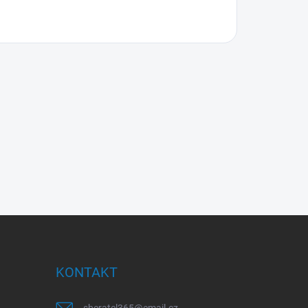
KONTAKT
sberatel365
@
email.cz