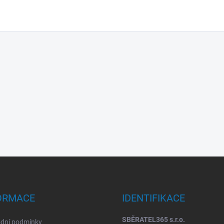
ORMACE
IDENTIFIKACE
SBĚRATEL365 s.r.o.
dní podmínky