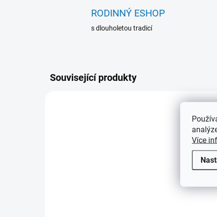
RODINNÝ ESHOP
s dlouholetou tradicí
Související produkty
NOVINKA
NOVIN
369507
Použív
TIP
TIP
analýze
Více in
Nast
MOMENTÁLNĚ NEDOSTUPNÉ
Sběratelské album SLIM
Alb