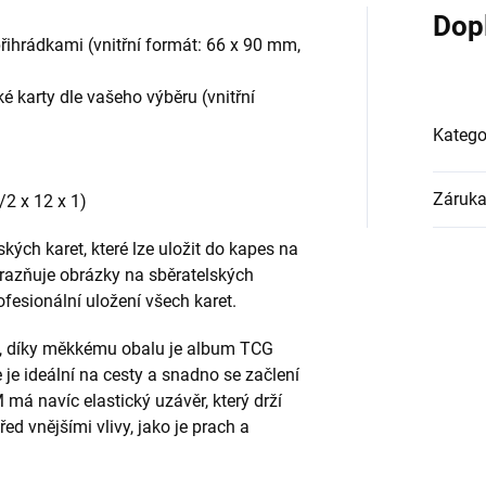
Dop
řihrádkami (vnitřní formát: 66 x 90 mm,
é karty dle vašeho výběru (vnitřní
Katego
Záruk
2 x 12 x 1)
ch karet, které lze uložit do kapes na
razňuje obrázky na sběratelských
esionální uložení všech karet.
, díky měkkému obalu je album TCG
je ideální na cesty a snadno se začlení
 má navíc elastický uzávěr, který drží
ed vnějšími vlivy, jako je prach a