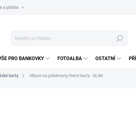
a a platba
Hledat
VŠE PRO BANKOVKY
FOTOALBA
OSTATNÍ
PŘ
lské karty
Album na pokémony/herní karty - SLIM
311 Kč
Měrná
SKLADEM
(3 KS)
cena: