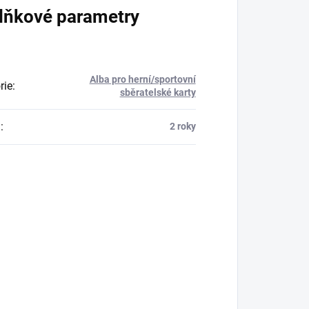
lňkové parametry
Alba pro herní/sportovní
rie
:
sběratelské karty
a
:
2 roky