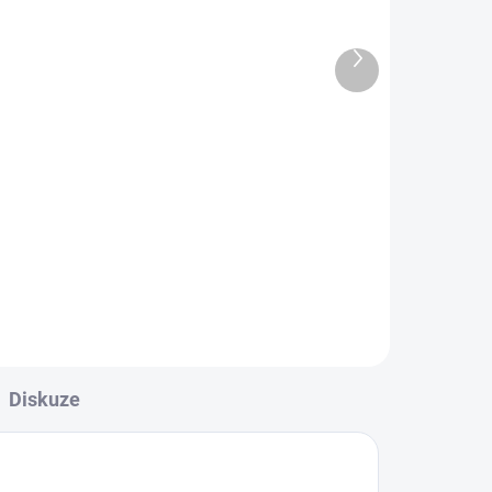
-
FANTASY malé
Další
311 Kč
produkt
Do košíku
Sběratelské album pro herní karty
typu Pokémon,
arty
StarWars,MTG,Magic, Minecraft a
další karty z vašeho fantasy
ft a
světa.
Diskuze