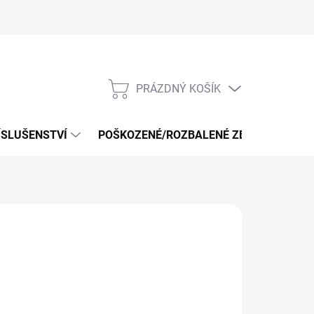
PRÁZDNÝ KOŠÍK
NÁKUPNÍ
KOŠÍK
ÍSLUŠENSTVÍ
POŠKOZENÉ/ROZBALENÉ ZBOŽÍ - VÝPRO