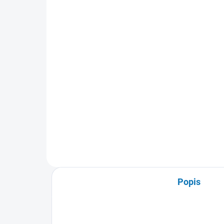
FANTASY
- S
311 Kč
20
Do košíku
Sběratelské album pro kartičky z
Mal
vašeho fantasy světa jako je
sběr
Minecraft, Starwars, Pokémon a
svě
další ...
Popis