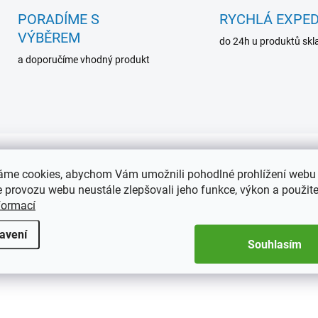
PORADÍME S
RYCHLÁ EXPED
VÝBĚREM
do 24h u produktů sk
a doporučíme vhodný produkt
KA
NOVINKA
369509
36
áme cookies, abychom Vám umožnili pohodlné prohlížení webu 
TIP
 provozu webu neustále zlepšovali jeho funkce, výkon a použite
formací
avení
Souhlasím
SKLADEM
SKL
(>5 KS)
(
um na sportovní karty
Album na