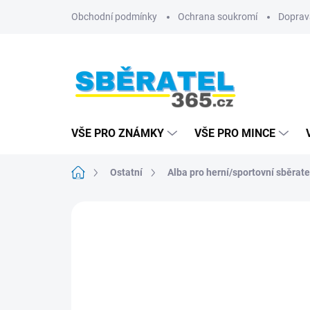
Přejít
Obchodní podmínky
Ochrana soukromí
Doprav
na
obsah
VŠE PRO ZNÁMKY
VŠE PRO MINCE
Domů
Ostatní
Alba pro herní/sportovní sběrate
ZNAČKA:
LEUCHTTURM
NOVINKA
TIP