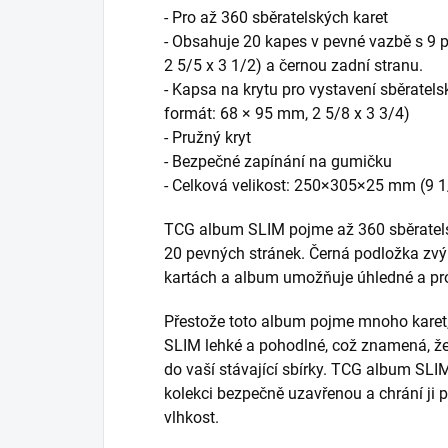
- Pro až 360 sběratelských karet
- Obsahuje 20 kapes v pevné vazbě s 9 p
2 5/5 x 3 1/2) a černou zadní stranu.
- Kapsa na krytu pro vystavení sběratelsk
formát: 68 × 95 mm, 2 5/8 x 3 3/4)
- Pružný kryt
- Bezpečné zapínání na gumičku
- Celková velikost: 250×305×25 mm (9 1/
TCG album SLIM pojme až 360 sběratelský
20 pevných stránek. Černá podložka zvý
kartách a album umožňuje úhledné a prof
Přestože toto album pojme mnoho karet
SLIM lehké a pohodlné, což znamená, že 
do vaší stávající sbírky. TCG album SLIM
kolekci bezpečně uzavřenou a chrání ji př
vlhkost.