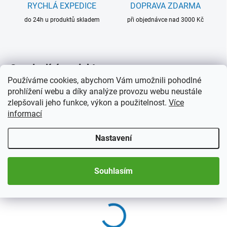
RYCHLÁ EXPEDICE
DOPRAVA ZDARMA
do 24h u produktů skladem
při objednávce nad 3000 Kč
Související produkty
Používáme cookies, abychom Vám umožnili pohodlné
prohlížení webu a díky analýze provozu webu neustále
NOVINKA
zlepšovali jeho funkce, výkon a použitelnost.
Více
AKCE
informací
Nastavení
Souhlasím
SKLADEM
2 TÝDNY
(>5 KS)
(>5 KS)
Bublinky na mince
Stojánky na mince
QUADRUM 16 – 41 mm,
124 Kč
od
10 ks
Měrná
33,20 Kč / 1 ks