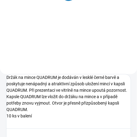
199 Kč
cena:
Detail
Do košíku
Trojúhelníkové stojánky na
Bublinky na mince Quadrum pro
mince, medaile apod.
mince v rozměrech od 16 mm po
41 mm.
Držák na mince QUADRUM je dodáván v lesklé černé barvě a
poskytuje nenápadný a atraktivní způsob uložení mincí v kapsli
QUADRUM. Při prezentaci ve vitríně na mince upoutá pozornost.
Kapsle QUADRUM lze vložit do držáku na mince a v případě
potřeby znovu vyjmout. Otvor je přesně přizpůsobený kapsli
QUADRUM.
10 ks v balení