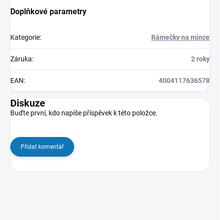
Doplňkové parametry
Kategorie
:
Rámečky na mince
Záruka
:
2 roky
EAN
:
4004117636578
Diskuze
Buďte první, kdo napíše příspěvek k této položce.
Přidat komentář