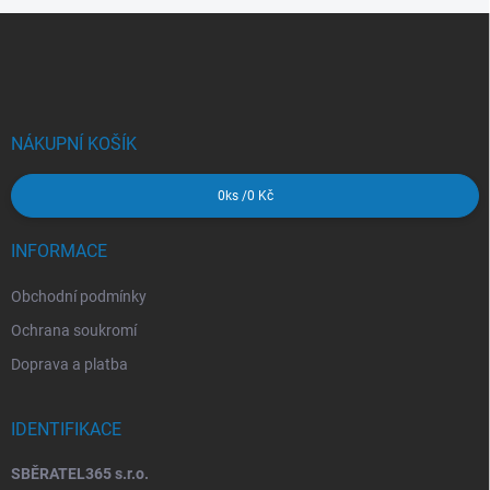
Z
á
p
a
t
í
NÁKUPNÍ KOŠÍK
0
ks /
0 Kč
INFORMACE
Obchodní podmínky
Ochrana soukromí
Doprava a platba
IDENTIFIKACE
SBĚRATEL365 s.r.o.