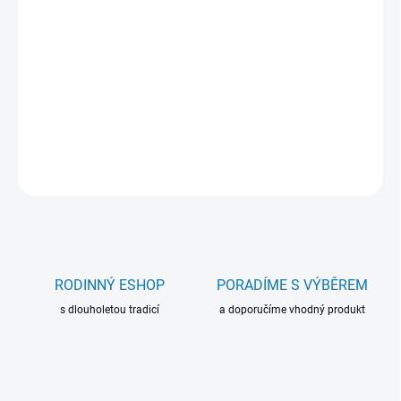
−
+
Přidat do košíku
Stojánek na mince v bublinkách QUADRUM - 10ks v balení
DETAILNÍ INFORMACE
ZEPTAT SE
RODINNÝ ESHOP
PORADÍME S VÝBĚREM
s dlouholetou tradicí
a doporučíme vhodný produkt