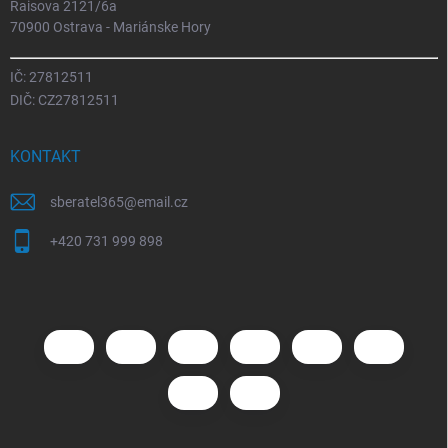
Raisova 2121/6a
70900 Ostrava - Mariánske Hory
IČ: 27812511
DIČ: CZ27812511
KONTAKT
sberatel365
@
email.cz
+420 731 999 898