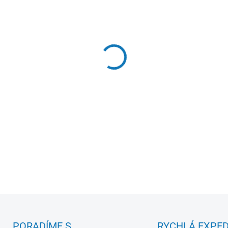
−
+
Rychlá analýza bez po
• Testování přes fólii, k
• Ideální pro slitky a 
• Vyrobeno v Německu
DETAILNÍ INFORMACE
PORADÍME S
RYCHLÁ EXPED