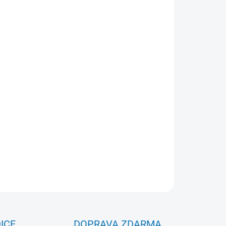
Přidat do košíku
škození
apsle a blistry
mince od ¼ unce do cca 2 unce*
ZEPTAT SE
ICE
DOPRAVA ZDARMA