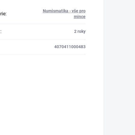
Numismatika - vše pro
rie
:
mince
a
:
2 roky
4070411000483