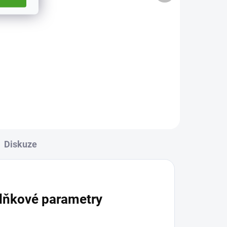
832 Kč
Do košíku
ením
Kapesní lupa s dvacetinásobným
zvětšením.
Diskuze
lňkové parametry