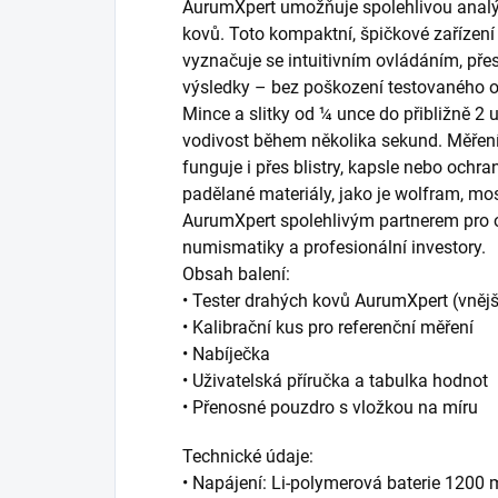
AurumXpert umožňuje spolehlivou analýzu
kovů. Toto kompaktní, špičkové zařízen
vyznačuje se intuitivním ovládáním, pře
výsledky – bez poškození testovaného o
Mince a slitky od ¼ unce do přibližně 2 u
vodivost během několika sekund. Měřen
funguje i přes blistry, kapsle nebo ochra
padělané materiály, jako je wolfram, mo
AurumXpert spolehlivým partnerem pro o
numismatiky a profesionální investory.
Obsah balení:
• Tester drahých kovů AurumXpert (vněj
• Kalibrační kus pro referenční měření
• Nabíječka
• Uživatelská příručka a tabulka hodnot
• Přenosné pouzdro s vložkou na míru
Technické údaje:
• Napájení: Li-polymerová baterie 1200 