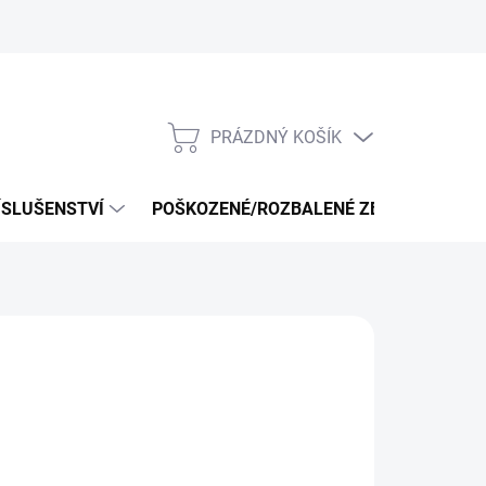
PRÁZDNÝ KOŠÍK
NÁKUPNÍ
KOŠÍK
ÍSLUŠENSTVÍ
POŠKOZENÉ/ROZBALENÉ ZBOŽÍ - VÝPRO
NÉ
026