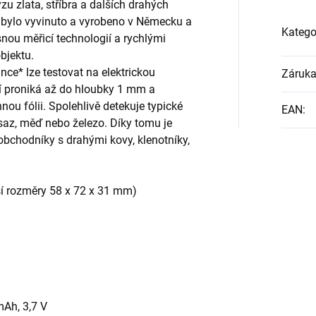
 zlata, stříbra a dalších drahých
í bylo vyvinuto a vyrobeno v Německu a
Katego
snou měřicí technologií a rychlými
bjektu.
nce* lze testovat na elektrickou
Záruk
í proniká až do hloubky 1 mm a
nnou fólii. Spolehlivě detekuje typické
EAN
:
saz, měď nebo železo. Díky tomu je
bchodníky s drahými kovy, klenotníky,
ší rozměry 58 x 72 x 31 mm)
mAh, 3,7 V