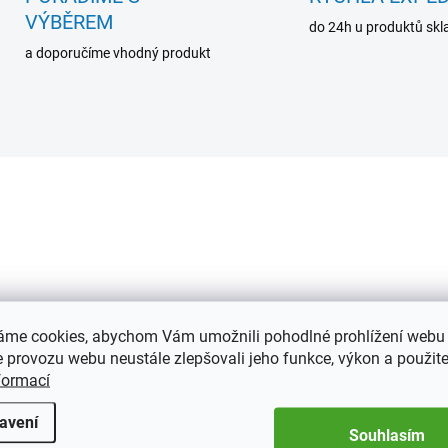
VÝBĚREM
do 24h u produktů sk
a doporučíme vhodný produkt
335379
33
áme cookies, abychom Vám umožnili pohodlné prohlížení webu 
 provozu webu neustále zlepšovali jeho funkce, výkon a použite
SKLADEM
SKL
formací
(4 KS)
(
ylová lupa s 2,5x a 5x
Kapesní skládací lupa 
avení
Souhlasím
ětšením
UV diodami, 10x zvětš