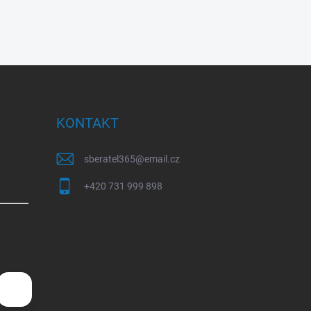
KONTAKT
sberatel365
@
email.cz
+420 731 999 898