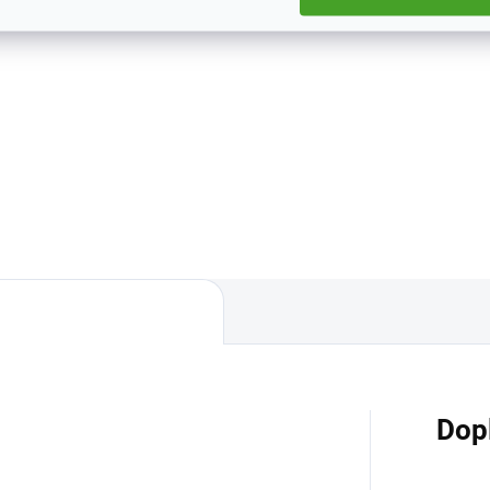
 Kč
1 040 Kč
Do košíku
Do košíku
 a 5x zvětšení
Precizní spojení lupy s osvětl
a UV lampou.
Dop