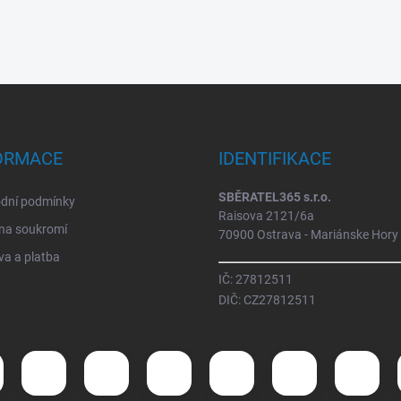
ORMACE
IDENTIFIKACE
SBĚRATEL365 s.r.o.
dní podmínky
Raisova 2121/6a
na soukromí
70900 Ostrava - Mariánske Hory
a a platba
IČ: 27812511
DIČ: CZ27812511