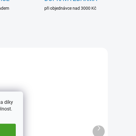
ladem
při objednávce nad 3000 Kč
8881
338882
a díky
lnost.
ADEM
SKLADEM
2 KS)
(4 KS)
s
Kapesní skládací lupa,
Další
ení
20x zvětšení
produkt