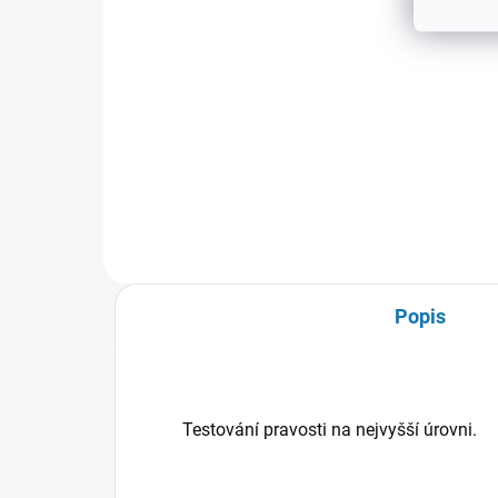
917 Kč
69
Do košíku
Multifunkční tester 3 v 1, ideální
pro kontrolu mincí, známek,
2,5x
bankovek, kreditních karet atd.
Popis
Testování pravosti na nejvyšší úrovni.