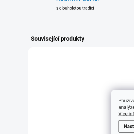
s dlouholetou tradicí
Související produkty
340357
Použív
analýze
SKLADEM
Více in
(2 KS)
Multifunkční UV tester
Akr
Nast
zv