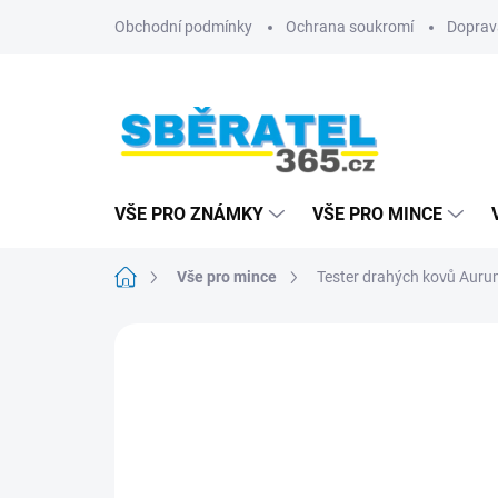
Přejít
Obchodní podmínky
Ochrana soukromí
Doprav
na
obsah
VŠE PRO ZNÁMKY
VŠE PRO MINCE
Domů
Vše pro mince
Tester drahých kovů Aur
ZNAČKA:
LEUCHTTURM