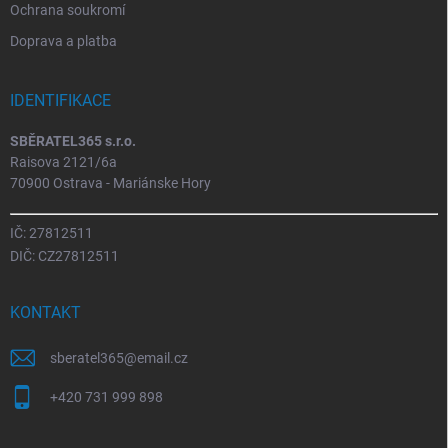
Ochrana soukromí
Doprava a platba
IDENTIFIKACE
SBĚRATEL365 s.r.o.
Raisova 2121/6a
70900 Ostrava - Mariánske Hory
IČ: 27812511
DIČ: CZ27812511
KONTAKT
sberatel365
@
email.cz
+420 731 999 898