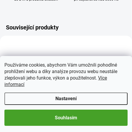
Související produkty
Používáme cookies, abychom Vám umožnili pohodlné
prohlížení webu a díky analýze provozu webu neustále
zlepšovali jeho funkce, výkon a použitelnost.
Více
informací
SKLADEM
SKLADEM
(1 KS)
(2 KS)
Nastavení
Albové listy VISTA
Zásobník na 2 eurové
mince VISTA s kazetou
186 Kč
Souhlasím
1 025 Kč
Měrná
93 Kč / 1 ks
cena:
Do košíku