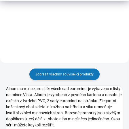
Detail
Album k uložení 2-eurových mincí
Albové listy na euro mince do alb
se 4 listy VISTA na celkem 80
VISTA nebo OPTIMA.
mincí.
Zobrazit všechny související produkty
Album na mince pro sběr všech sad euromincí je vybaveno n listy
na mince Vista. Album je vyrobeno z pevného kartonu a obsahuje
okénka z tvrdého PVC, 2 sady euromincí na stránku. Elegantní
koženkový obal s detailní ražbou na hřbetu a víku umocňuje
kvalitní vzhled mincovních stran. Barevné praporky jsou skvělým
doplňkem, který dělá z tohoto alba mincí něco jedinečného. Svou
sérii můžete kdykoli rozšířit.