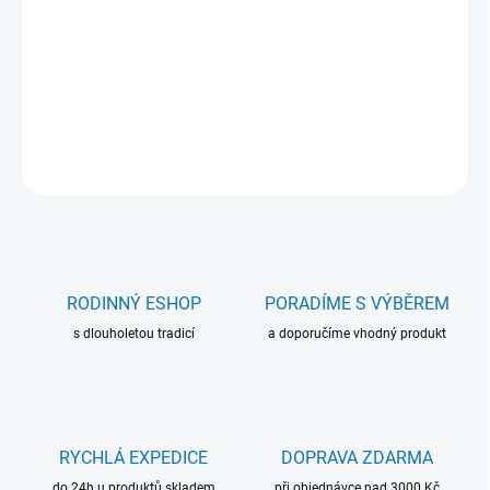
• 2 sady oběžných euromincí na jeden list
• Luxusní koženkový potah s detailním hřbetem a ražbou potahu
• Barevné praporky dodávají listům vysoce kvalitní vzhled
DETAILNÍ INFORMACE
ZEPTAT SE
RODINNÝ ESHOP
PORADÍME S VÝBĚREM
s dlouholetou tradicí
a doporučíme vhodný produkt
RYCHLÁ EXPEDICE
DOPRAVA ZDARMA
do 24h u produktů skladem
při objednávce nad 3000 Kč