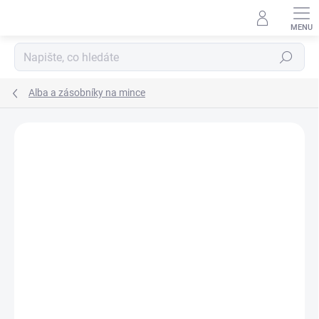
Přejít
na
obsah
Hledat
Alba a zásobníky na mince
ZNAČKA:
LEUCHTTURM