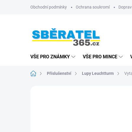
Přejít
Obchodní podmínky
Ochrana soukromí
Doprav
na
obsah
VŠE PRO ZNÁMKY
VŠE PRO MINCE
Domů
Příslušenství
Lupy Leuchtturm
Vyta
ZNAČKA:
LEUCHTTURM