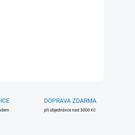
Přidat do košíku
s dvacetinásobným zvětšením.
ZEPTAT SE
ICE
DOPRAVA ZDARMA
ladem
při objednávce nad 3000 Kč