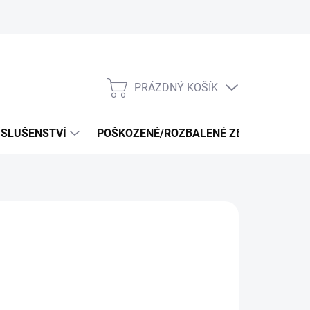
PRÁZDNÝ KOŠÍK
NÁKUPNÍ
KOŠÍK
ÍSLUŠENSTVÍ
POŠKOZENÉ/ROZBALENÉ ZBOŽÍ - VÝPRO