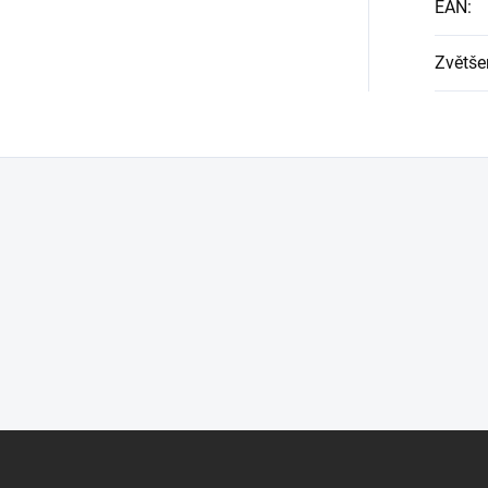
EAN
:
Zvětše