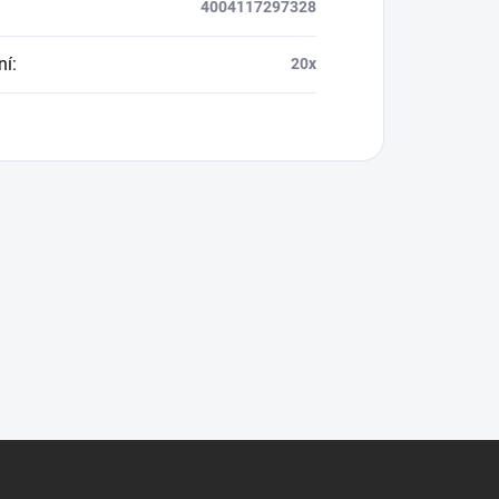
4004117297328
ní
:
20x