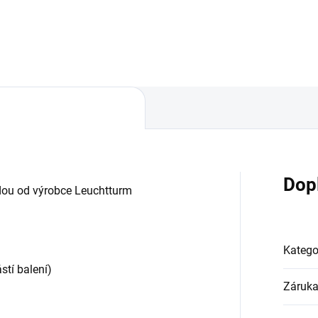
Dop
dou od výrobce Leuchtturm
Katego
stí balení)
Záruk