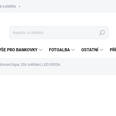
a a platba
Hledat
VŠE PRO BANKOVKY
FOTOALBA
OSTATNÍ
PŘ
hovací lupa, 20x zvětšení, LED DIODA
270 Kč
Měrná
SKLADEM
(>5 KS)
cena: