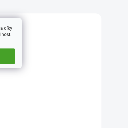
a díky
lnost.