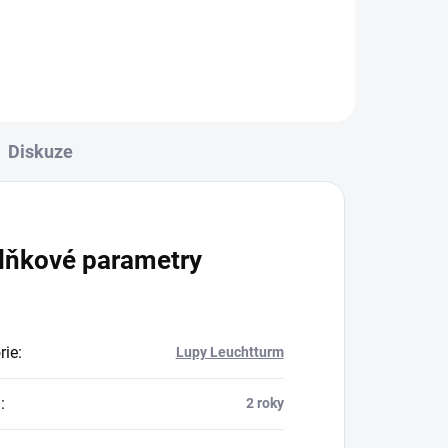
Diskuze
lňkové parametry
rie
:
Lupy Leuchtturm
a
:
2 roky