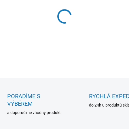
−
+
Kapesní lupa s LED diodou 
DETAILNÍ INFORMACE
PORADÍME S
RYCHLÁ EXPED
VÝBĚREM
do 24h u produktů sk
a doporučíme vhodný produkt