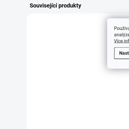
Související produkty
359831
Použív
analýze
Více in
Nast
SKLADEM
(3 KS)
Lupa FOKUS LED se
zvětšením 1,5x až 8x
415 Kč
Do košíku