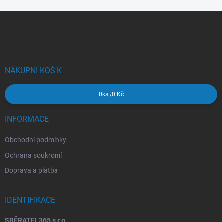
Z
á
p
a
t
í
NÁKUPNÍ KOŠÍK
0
ks /
0 Kč
INFORMACE
Obchodní podmínky
Ochrana soukromí
Doprava a platba
IDENTIFIKACE
SBĚRATEL365 s.r.o.