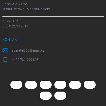
Raisova 2121/6a
70900 Ostrava - Mariánske Hory
IČ: 27812511
DIČ: CZ27812511
KONTAKT
sberatel365
@
email.cz
+420 731 999 898