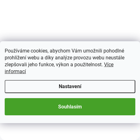
TIP
SKLADEM
(3 KS)
Používáme cookies, abychom Vám umožnili pohodlné
Prezentační pouzdro
prohlížení webu a díky analýze provozu webu neustále
Mazzola
zlepšovali jeho funkce, výkon a použitelnost.
Více
informací
1 040 Kč
Detail
Nastavení
Prezentační pouzdro Mazzola až
na 24 kapslí mince Quadrum
Souhlasím