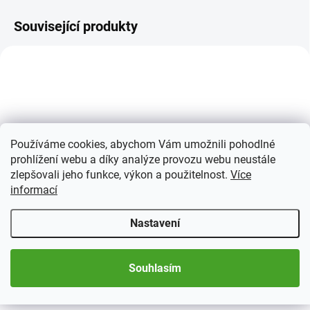
Související produkty
Používáme cookies, abychom Vám umožnili pohodlné
prohlížení webu a díky analýze provozu webu neustále
SKLADEM
zlepšovali jeho funkce, výkon a použitelnost.
Více
(>5 KS)
informací
Albové listy OPTIMA na
mince
Nastavení
186 Kč
od
Detail
Souhlasím
Albové fólie na mince do alb
OPTIMA s různou velikostí kapes.