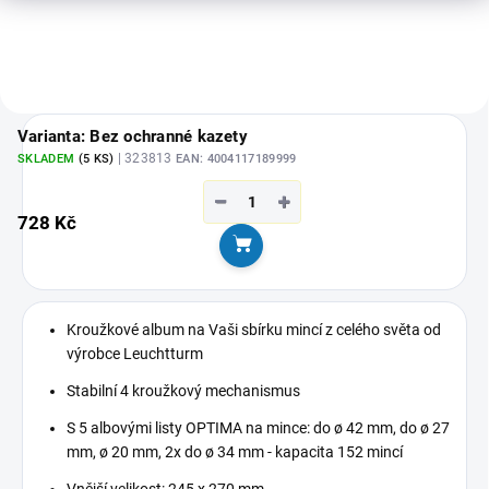
Varianta: Bez ochranné kazety
| 323813
SKLADEM
(5 KS)
EAN:
4004117189999
−
+
728 Kč
Do košíku
Kroužkové album na Vaši sbírku mincí z celého světa od
výrobce Leuchtturm
Stabilní 4 kroužkový mechanismus
S 5
albovými listy OPTIMA na mince:
do ø 42 mm, do ø 27
mm, ø 20 mm, 2x do ø 34 mm - kapacita 152 mincí
Vnější velikost: 245 x 270 mm