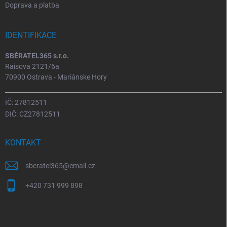
Doprava a platba
IDENTIFIKACE
SBĚRATEL365 s.r.o.
Raisova 2121/6a
70900 Ostrava - Mariánske Hory
IČ: 27812511
DIČ: CZ27812511
KONTAKT
sberatel365
@
email.cz
+420 731 999 898