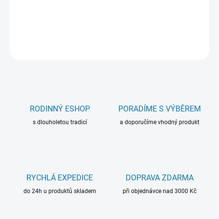
variantě s ochrannou kazetou nebo bez ni.
DETAILNÍ INFORMACE
ZEPTAT SE
RODINNÝ ESHOP
PORADÍME S VÝBĚREM
s dlouholetou tradicí
a doporučíme vhodný produkt
RYCHLÁ EXPEDICE
DOPRAVA ZDARMA
do 24h u produktů skladem
při objednávce nad 3000 Kč