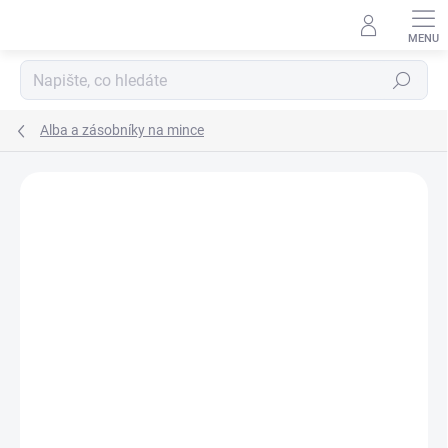
Přejít
na
obsah
Hledat
Alba a zásobníky na mince
ZNAČKA:
LEUCHTTURM