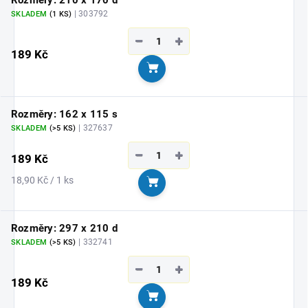
| 303792
SKLADEM
(1 KS)
−
+
189 Kč
Do košíku
Rozměry: 162 x 115 s
| 327637
SKLADEM
(>5 KS)
−
+
189 Kč
Měrná
18,90 Kč / 1 ks
Do košíku
cena:
Rozměry: 297 x 210 d
| 332741
SKLADEM
(>5 KS)
−
+
189 Kč
Do košíku