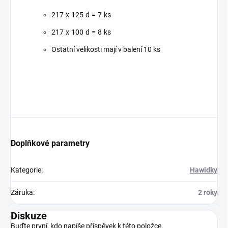
217 x 125 d = 7 ks
217 x 100 d = 8 ks
Ostatní velikosti mají v balení 10 ks
Doplňkové parametry
Kategorie
:
Hawidky
Záruka
:
2 roky
Diskuze
Buďte první, kdo napíše příspěvek k této položce.