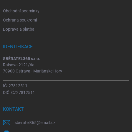
Obchodní podmínky
Ochrana soukromí
Doprava a platba
IDENTIFIKACE
SBĚRATEL365 s.r.o.
Raisova 2121/6a
70900 Ostrava - Mariánske Hory
IČ: 27812511
DIČ: CZ27812511
KONTAKT
sberatel365
@
email.cz