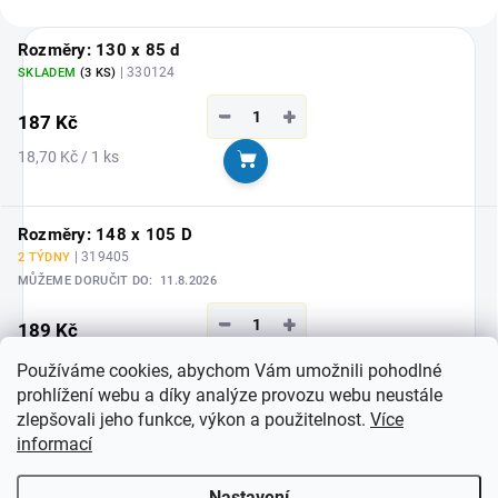
Rozměry: 130 x 85 d
| 330124
SKLADEM
(3 KS)
−
+
187 Kč
Měrná
18,70 Kč / 1 ks
Do košíku
cena:
Rozměry: 148 x 105 D
| 319405
2 TÝDNY
MŮŽEME DORUČIT DO:
11.8.2026
−
+
189 Kč
Měrná
18,90 Kč / 1 ks
Používáme cookies, abychom Vám umožnili pohodlné
Do košíku
cena:
prohlížení webu a díky analýze provozu webu neustále
zlepšovali jeho funkce, výkon a použitelnost.
Více
Rozměry: 165 x 95 D
informací
| 325267
SKLADEM
(>5 KS)
Nastavení