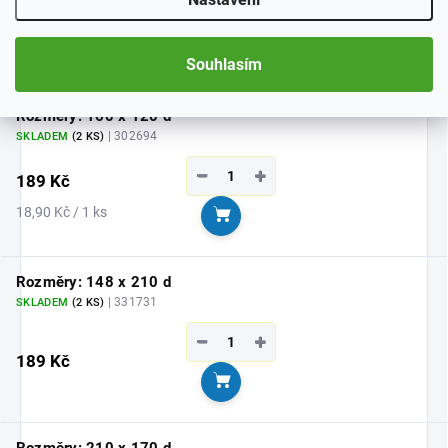
−
+
189 Kč
Měrná
18,90 Kč / 1 ks
Do košíku
Souhlasím
cena:
Rozměry: 160 x 120 d
| 302694
SKLADEM
(2 KS)
−
+
189 Kč
Měrná
18,90 Kč / 1 ks
Do košíku
cena:
Rozměry: 148 x 210 d
| 331731
SKLADEM
(2 KS)
−
+
189 Kč
Do košíku
Rozměry: 210 x 170 d