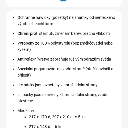
Ochranné hawidky (pošetky) na známky od německého
výrobce Leuchtturm
Chrání proti stárnutí, změnám barev, prachu vlhkosti
Vyrobeny ze 100% polystyrolu (bez změkčovadel nebo
kyselin)
Antireflexní vrstva zabraňuje rušivým odrazům světla
Speciální pogumování na zadní straně (stačí navlhčit a
přilepit)
d = pásky jsou uzavřeny z horní a dolní strany
s= pásky jsou uzavřeny z horní a dolní strany, vzadu
otevřené
Množství:
217 x 170 d, 297 x 210 d =
5 ks
217 x 148 d = 6 ks