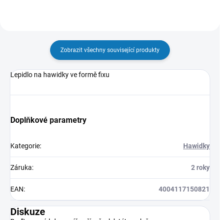
Zobrazit všechny související produkty
Lepidlo na hawidky ve formě fixu
Doplňkové parametry
Kategorie
:
Hawidky
Záruka
:
2 roky
EAN
:
4004117150821
Diskuze