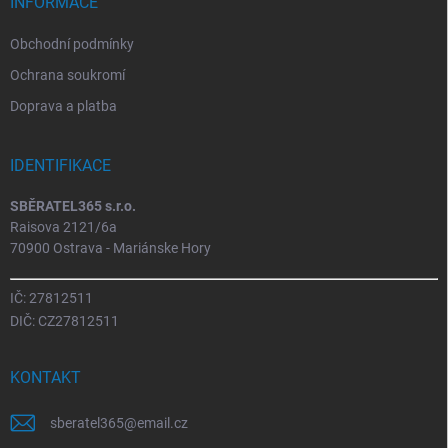
INFORMACE
Obchodní podmínky
Ochrana soukromí
Doprava a platba
IDENTIFIKACE
SBĚRATEL365 s.r.o.
Raisova 2121/6a
70900 Ostrava - Mariánske Hory
IČ: 27812511
DIČ: CZ27812511
KONTAKT
sberatel365
@
email.cz